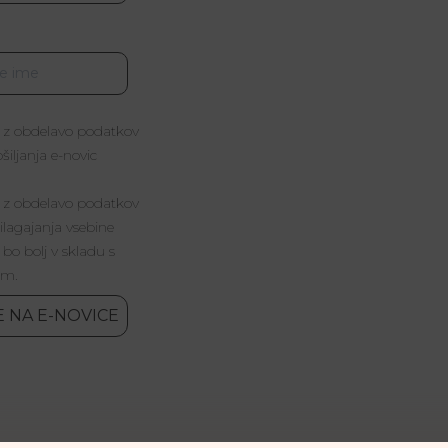
 z obdelavo podatkov
iljanja e-novic
 z obdelavo podatkov
lagajanja vsebine
 bo bolj v skladu s
im.
E NA E-NOVICE