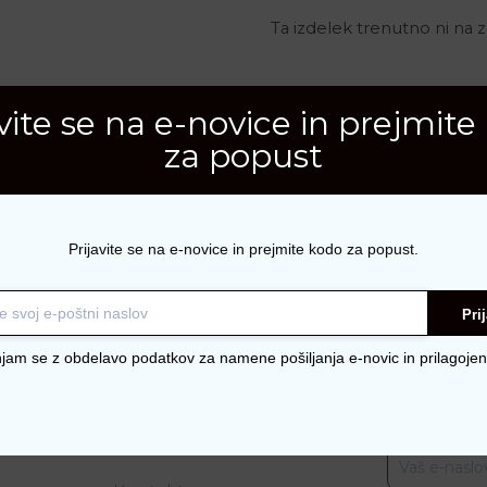
Ta izdelek trenutno ni na za
Šifra:
2584
avite se na e-novice in prejmite
Kategorije:
Obutev
,
Pole
za popust
Prijavite se na e-novice in prejmite kodo za popust.
Pri
njam se z obdelavo podatkov za namene pošiljanja e-novic in prilagojen
nje
O RENINI-Shop
Naroči se n
E-naslov
O nas