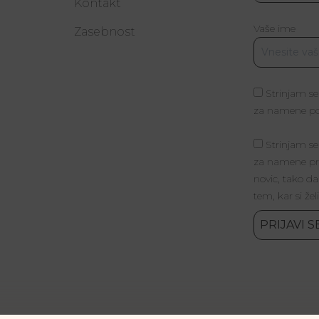
Kontakt
Vaše ime
a
Zasebnost
Strinjam se
za namene poš
Strinjam se
za namene pri
novic, tako da
tem, kar si žel
PRIJAVI S