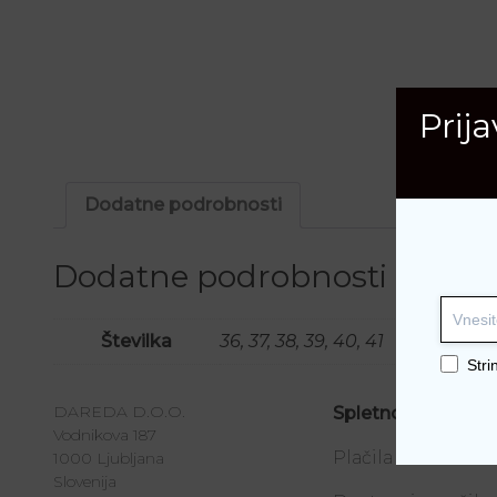
Prij
Dodatne podrobnosti
Dodatne podrobnosti
Številka
36, 37, 38, 39, 40, 41
Stri
DAREDA D.O.O.
Spletno nakupova
Vodnikova 187
Plačila
1000 Ljubljana
Slovenija