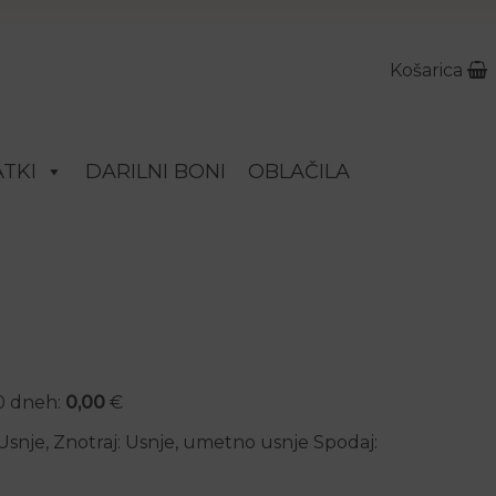
Košarica
TKI
DARILNI BONI
OBLAČILA
30 dneh:
0,00
€
: Usnje, Znotraj: Usnje, umetno usnje Spodaj: