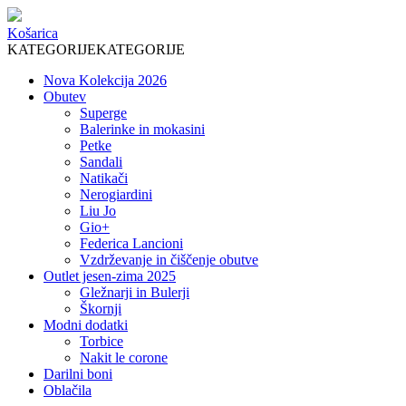
Košarica
KATEGORIJE
KATEGORIJE
Nova Kolekcija 2026
Obutev
Superge
Balerinke in mokasini
Petke
Sandali
Natikači
Nerogiardini
Liu Jo
Gio+
Federica Lancioni
Vzdrževanje in čiščenje obutve
Outlet jesen-zima 2025
Gležnarji in Bulerji
Škornji
Modni dodatki
Torbice
Nakit le corone
Darilni boni
Oblačila