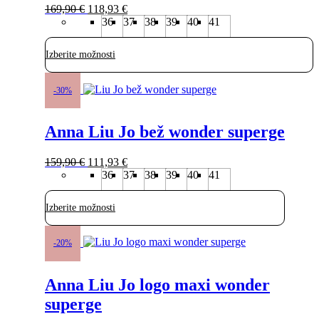
Izvirna
Trenutna
na
169,90
€
118,93
€
cena
cena
strani
36
37
38
39
40
41
je
je:
izdelka
bila:
118,93 €.
Izberite možnosti
169,90 €.
Ta
izdelek
-30%
ima
več
Anna Liu Jo bež wonder superge
različic.
Možnosti
lahko
Izvirna
Trenutna
159,90
€
111,93
€
izberete
cena
cena
36
37
38
39
40
41
na
je
je:
strani
bila:
111,93 €.
izdelka
Izberite možnosti
159,90 €.
Ta
izdelek
-20%
ima
več
Anna Liu Jo logo maxi wonder
različic.
Možnosti
superge
lahko