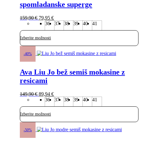
Možnosti
spomladanske superge
lahko
izberete
Izvirna
Trenutna
na
159,90
€
79,95
€
cena
cena
strani
36
37
38
39
40
41
je
je:
izdelka
bila:
79,95 €.
Izberite možnosti
159,90 €.
Ta
izdelek
-40%
ima
več
Ava Liu Jo bež semiš mokasine z
različic.
Možnosti
resicami
lahko
izberete
Izvirna
Trenutna
na
149,90
€
89,94
€
cena
cena
strani
36
37
38
39
40
41
je
je:
izdelka
bila:
89,94 €.
Izberite možnosti
149,90 €.
Ta
izdelek
-50%
ima