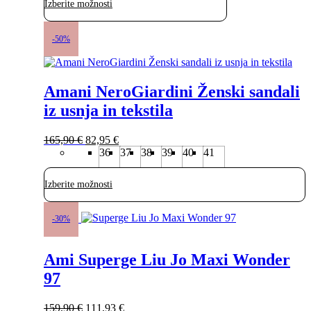
izdelka
Izberite možnosti
94,90 €.
Ta
izdelek
-50%
ima
več
različic.
Amani NeroGiardini Ženski sandali
Možnosti
lahko
iz usnja in tekstila
izberete
na
Izvirna
Trenutna
strani
165,90
€
82,95
€
cena
cena
izdelka
36
37
38
39
40
41
je
je:
bila:
82,95 €.
Izberite možnosti
165,90 €.
Ta
izdelek
-30%
ima
več
Ami Superge Liu Jo Maxi Wonder
različic.
Možnosti
97
lahko
izberete
Izvirna
Trenutna
na
159,90
€
111,93
€