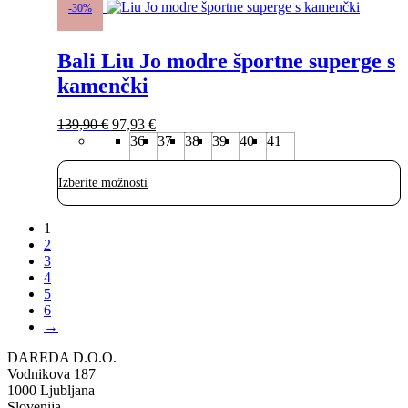
izdelek
-30%
ima
več
Bali Liu Jo modre športne superge s
različic.
Možnosti
kamenčki
lahko
izberete
Izvirna
Trenutna
na
139,90
€
97,93
€
cena
cena
strani
36
37
38
39
40
41
je
je:
izdelka
bila:
97,93 €.
Izberite možnosti
139,90 €.
1
2
3
4
5
6
→
DAREDA D.O.O.
Vodnikova 187
1000 Ljubljana
Slovenija