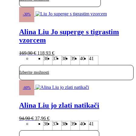
94,90 €.
Ta
izdelek
-30%
ima
več
Alina Liu Jo superge s tigrastim
različic.
Možnosti
vzorcem
lahko
izberete
Izvirna
Trenutna
na
169,90
€
118,93
€
cena
cena
strani
36
37
38
39
40
41
je
je:
izdelka
bila:
118,93 €.
Izberite možnosti
169,90 €.
Ta
izdelek
-60%
ima
več
Alina Liu jo zlati natikači
različic.
Možnosti
lahko
Izvirna
Trenutna
94,90
€
37,96
€
izberete
cena
cena
36
37
38
39
40
41
na
je
je:
strani
bila:
37,96 €.