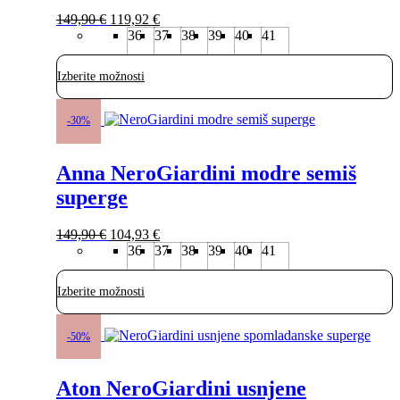
izberete
Izvirna
Trenutna
na
149,90
€
119,92
€
cena
cena
strani
36
37
38
39
40
41
je
je:
izdelka
bila:
119,92 €.
Izberite možnosti
149,90 €.
Ta
izdelek
-30%
ima
več
Anna NeroGiardini modre semiš
različic.
Možnosti
superge
lahko
izberete
Izvirna
Trenutna
na
149,90
€
104,93
€
cena
cena
strani
36
37
38
39
40
41
je
je:
izdelka
bila:
104,93 €.
Izberite možnosti
149,90 €.
Ta
izdelek
-50%
ima
več
Aton NeroGiardini usnjene
različic.