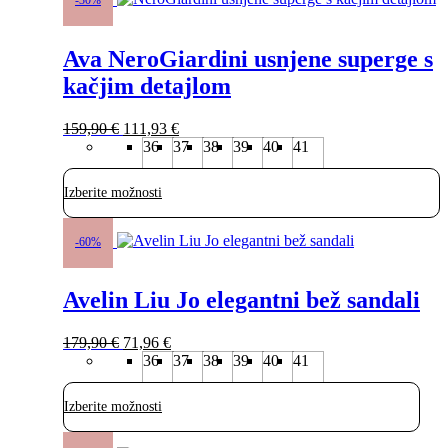
izdelek
-30%
ima
več
Ava NeroGiardini usnjene superge s
različic.
Možnosti
kačjim detajlom
lahko
izberete
Izvirna
Trenutna
na
159,90
€
111,93
€
cena
cena
strani
36
37
38
39
40
41
je
je:
izdelka
bila:
111,93 €.
Izberite možnosti
159,90 €.
Ta
izdelek
-60%
ima
več
Avelin Liu Jo elegantni bež sandali
različic.
Možnosti
lahko
Izvirna
Trenutna
179,90
€
71,96
€
izberete
cena
cena
36
37
38
39
40
41
na
je
je:
strani
bila:
71,96 €.
izdelka
Izberite možnosti
179,90 €.
Ta