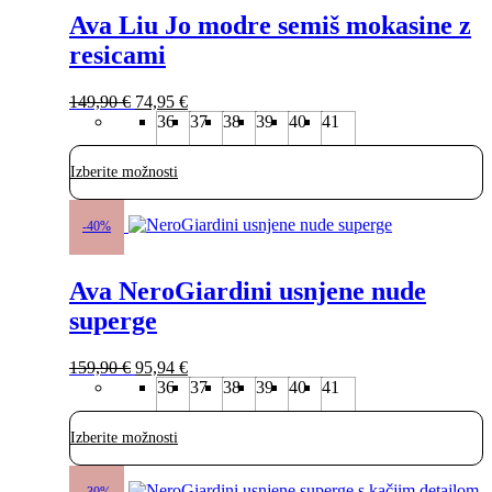
več
Ava Liu Jo modre semiš mokasine z
različic.
Možnosti
resicami
lahko
izberete
Izvirna
Trenutna
na
149,90
€
74,95
€
cena
cena
strani
36
37
38
39
40
41
je
je:
izdelka
bila:
74,95 €.
Izberite možnosti
149,90 €.
Ta
izdelek
-40%
ima
več
Ava NeroGiardini usnjene nude
različic.
Možnosti
superge
lahko
izberete
Izvirna
Trenutna
na
159,90
€
95,94
€
cena
cena
strani
36
37
38
39
40
41
je
je:
izdelka
bila:
95,94 €.
Izberite možnosti
159,90 €.
Ta