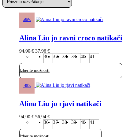
Ta
izdelek
-60%
ima
več
Alina Liu jo ravni croco natikači
različic.
Možnosti
lahko
Izvirna
Trenutna
94,90
€
37,96
€
izberete
cena
cena
36
37
38
39
40
41
na
je
je:
strani
bila:
37,96 €.
izdelka
Izberite možnosti
94,90 €.
Ta
izdelek
-40%
ima
več
Alina Liu jo rjavi natikači
različic.
Možnosti
lahko
Izvirna
Trenutna
94,90
€
56,94
€
izberete
cena
cena
36
37
38
39
40
41
na
je
je:
strani
bila:
56,94 €.
izdelka
Izberite možnosti