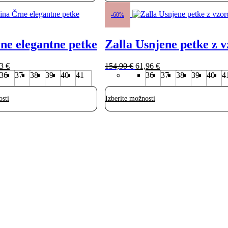
Ta
izdelek
-60%
ima
več
ne elegantne petke
Zalla Usnjene petke z 
različic.
Možnosti
lahko
rna
Trenutna
Izvirna
Trenutna
43
€
154,90
€
61,96
€
izberete
cena
cena
cena
36
37
38
39
40
41
36
37
38
39
40
4
na
je:
je
je:
strani
24,43 €.
bila:
61,96 €.
izdelka
osti
Izberite možnosti
0 €.
154,90 €.