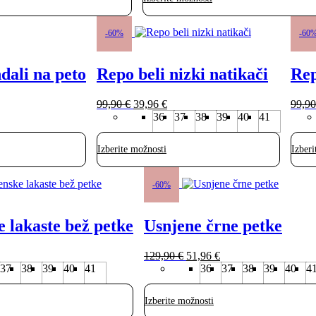
€.
129,90 €.
Ta
Ta
izdelek
izdel
-60%
-60
ima
ima
več
več
dali na peto
Repo beli nizki natikači
Rep
različic.
različ
Možnosti
Možno
lahko
lahko
Izvirna
Trenutna
99,90
€
39,96
€
99,9
izberete
izbere
cena
cena
36
37
38
39
40
41
na
na
je
je:
strani
strani
bila:
39,96 €.
izdelka
izdel
Izberite možnosti
Izberi
99,90 €.
Ta
izdelek
-60%
ima
več
e lakaste bež petke
Usnjene črne petke
različic.
Možnosti
lahko
renutna
Izvirna
Trenutna
129,90
€
51,96
€
izberete
ena
cena
cena
37
38
39
40
41
36
37
38
39
40
4
na
:
je
je:
strani
4,76 €.
bila:
51,96 €.
izdelka
Izberite možnosti
129,90 €.