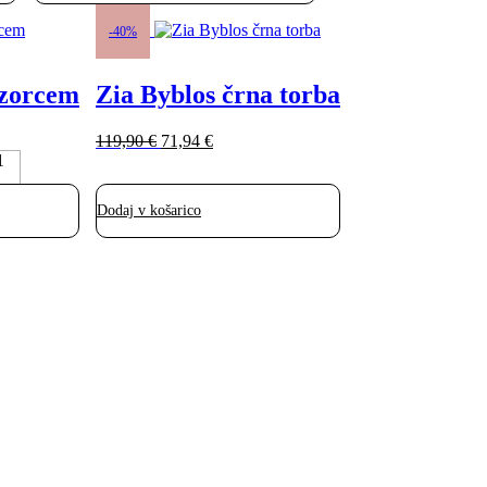
-40%
vzorcem
Zia Byblos črna torba
Izvirna
Trenutna
119,90
€
71,94
€
cena
cena
1
je
je:
bila:
71,94 €.
Dodaj v košarico
119,90 €.