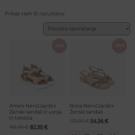
Prikaz vseh 15 rezultatov
Ta izdelek ima več različic. Možnosti lahko izberete n
Ta izdelek ima več različic.
-50%
-60%
Amani NeroGiardini
Brina NeroGiardini
Ženski sandali iz usnja
Ženski sandali
in tekstila
Izvirna cena je bila
Trenutna ce
135,90
€
54,36
€
Izvirna cena je bila: 165,90 €.
Trenutna cena je: 82,95 €.
165,90
€
82,95
€