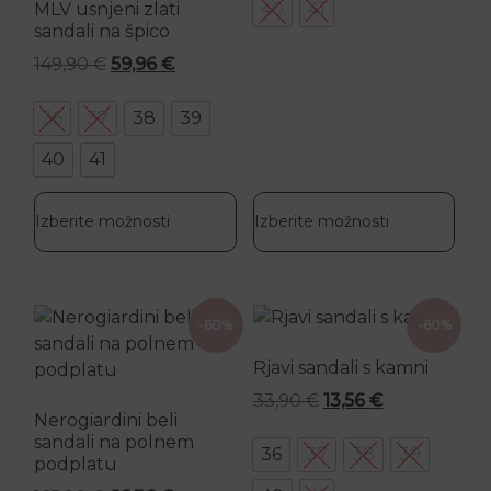
MLV usnjeni zlati
40
41
sandali na špico
Izvirna cena je bila: 149,90 €.
Trenutna cena je: 59,96 €.
149,90
€
59,96
€
36
37
38
39
40
41
Izberite možnosti
Izberite možnosti
Ta izdelek ima več različic. Možnosti lahko izberete n
Ta izdelek ima več različic.
-60%
-60%
Rjavi sandali s kamni
Izvirna cena je bila:
Trenutna cen
33,90
€
13,56
€
Nerogiardini beli
sandali na polnem
36
37
38
39
podplatu