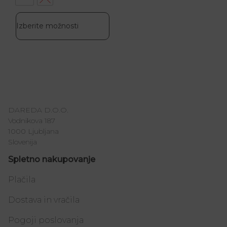
Izberite možnosti
DAREDA D.O.O.
Vodnikova 187
1000 Ljubljana
Slovenija
Spletno nakupovanje
Plačila
Dostava in vračila
Pogoji poslovanja