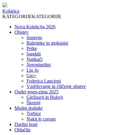
Košarica
KATEGORIJE
KATEGORIJE
Nova Kolekcija 2026
Obutev
Superge
Balerinke in mokasini
Petke
Sandali
Natikači
Nerogiardini
Liu Jo
Gio+
Federica Lancioni
Vzdrževanje in čiščenje obutve
Outlet jesen-zima 2025
Gležnarji in Bulerji
Škornji
Modni dodatki
Torbice
Nakit le corone
Darilni boni
Oblačila