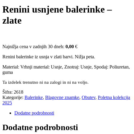
Renini usnjene balerinke –
zlate
Najnižja cena v zadnjih 30 dneh:
0,00
€
Renini balerinke iz usnja v zlati barvi. Nižja peta.
Material: Vrhnji material: Usnje, Znotraj: Usnje, Spodaj: Poliuretan,
guma
Ta izdelek trenutno ni na zalogi in ni na voljo.
Šifra:
2618
Kategorije:
Balerinke
,
Blagovne znamke
,
Obutev
,
Poletna kolekcija
2025
Dodatne podrobnosti
Dodatne podrobnosti