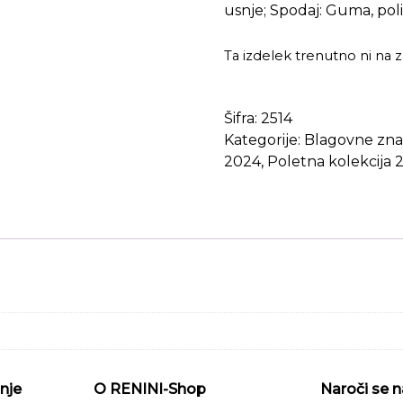
usnje; Spodaj: Guma, pol
Ta izdelek trenutno ni na za
Šifra:
2514
Kategorije:
Blagovne zn
2024
,
Poletna kolekcija 
nje
O RENINI-Shop
Naroči se n