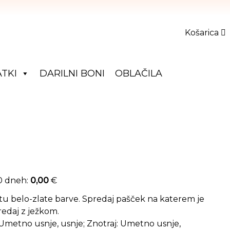
Košarica
TKI
DARILNI BONI
OBLAČILA
30 dneh:
0,00
€
tu belo-zlate barve. Spredaj pašček na katerem je
predaj z ježkom.
: Umetno usnje, usnje; Znotraj: Umetno usnje,