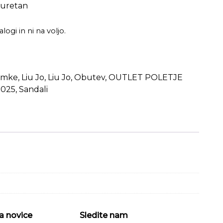
iuretan
logi in ni na voljo.
amke
,
Liu Jo
,
Liu Jo
,
Obutev
,
OUTLET POLETJE
2025
,
Sandali
a novice
Sledite nam