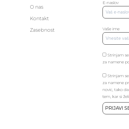
E-naslov
O nas
Kontakt
Vaše ime
a
Zasebnost
Strinjam se
za namene poš
Strinjam se
za namene pri
novic, tako da
tem, kar si žel
PRIJAVI S