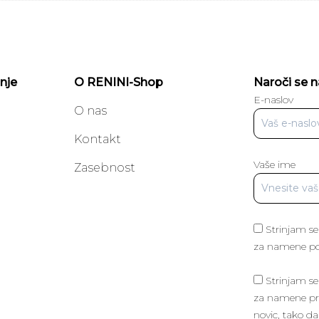
nje
O RENINI-Shop
Naroči se n
E-naslov
O nas
Kontakt
Vaše ime
a
Zasebnost
Strinjam se
za namene poš
Strinjam se
za namene pri
novic, tako da