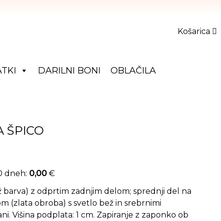
Košarica
TKI
DARILNI BONI
OBLAČILA
A ŠPICO
30 dneh:
0,00
€
ž barva) z odprtim zadnjim delom; sprednji del na
m (zlata obroba) s svetlo bež in srebrnimi
ni. Višina podplata: 1 cm. Zapiranje z zaponko ob