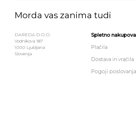
Morda vas zanima tudi
DAREDA D.O.O.
Spletno nakupova
Vodnikova 187
Plačila
1000 Ljubljana
Slovenija
Dostava in vračila
Pogoji poslovanj