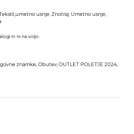
: Tekstil,umetno usnje; Znotraj: Umetno usnje,
a
logi in ni na voljo.
agovne znamke
,
Obutev
,
OUTLET POLETJE 2024
,