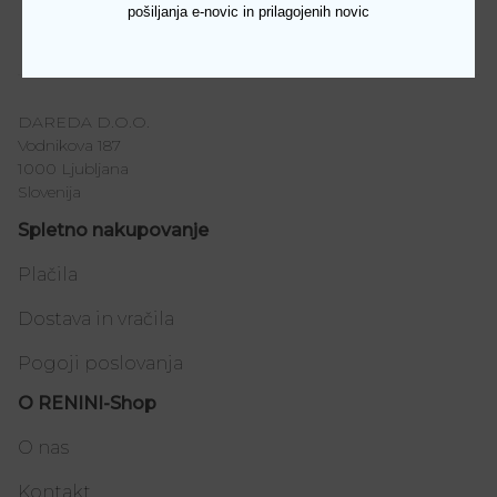
pošiljanja e-novic in prilagojenih novic
Številka
36, 37, 38, 39, 40, 41
DAREDA D.O.O.
Vodnikova 187
1000 Ljubljana
Slovenija
Spletno nakupovanje
Plačila
Dostava in vračila
Pogoji poslovanja
O RENINI-Shop
O nas
Kontakt