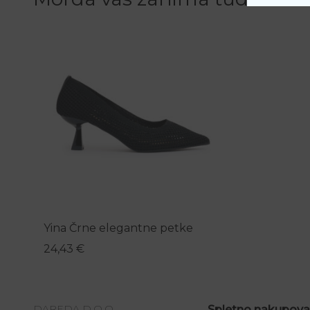
Yina Črne elegantne petke
24,43
€
DAREDA D.O.O.
Spletno nakupova