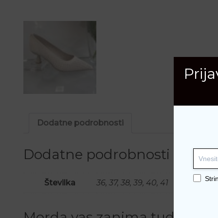
Prij
Dodatne podrobnosti
Dodatne podrobnosti
Stri
Številka
36, 37, 38, 39, 40, 41
Morda vas zanima tudi