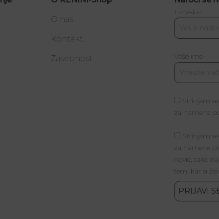
E-naslov
O nas
Kontakt
Vaše ime
a
Zasebnost
Strinjam se
za namene poš
Strinjam se
za namene pri
novic, tako da
tem, kar si žel
PRIJAVI S