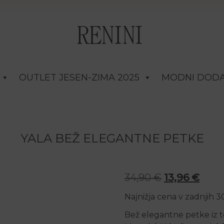
OUTLET JESEN-ZIMA 2025
MODNI DODA
YALA BEŽ ELEGANTNE PETKE
Izvirna cena 
Trenu
34,90
€
13,96
€
Najnižja cena v zadnjih 
Bež elegantne petke iz t