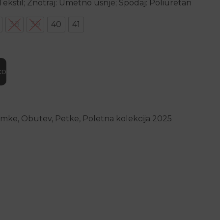
 Tekstil; Znotraj: Umetno usnje; Spodaj: Poliuretan
38
39
40
41
 količina
co
amke
,
Obutev
,
Petke
,
Poletna kolekcija 2025