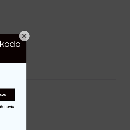
 kodo
java
ih novic