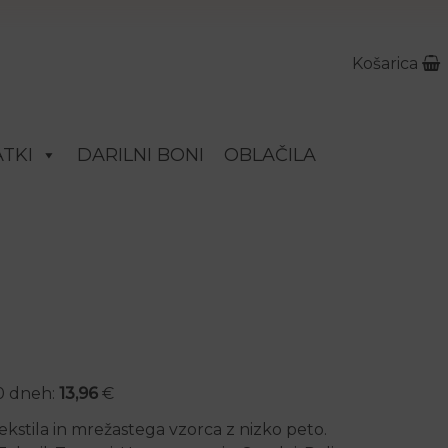
Košarica
TKI
DARILNI BONI
OBLAČILA
je bila: 34,90 €.
tna cena je: 13,96 €.
30 dneh:
13,96
€
ekstila in mrežastega vzorca z nizko peto.