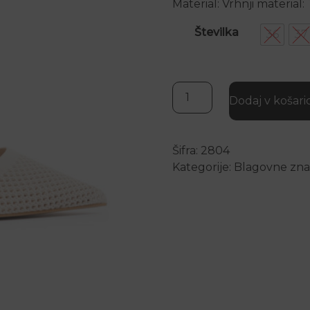
Material: Vrhnji material:
Številka
36
37
Yala Bež elegantne petke
Dodaj v košari
Šifra:
2804
Kategorije:
Blagovne zn