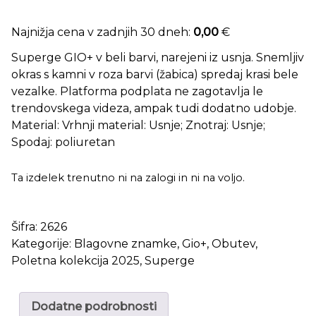
Najnižja cena v zadnjih 30 dneh:
0,00
€
Superge GIO+ v beli barvi, narejeni iz usnja. Snemljiv
okras s kamni v roza barvi (žabica) spredaj krasi bele
vezalke. Platforma podplata ne zagotavlja le
trendovskega videza, ampak tudi dodatno udobje.
Material: Vrhnji material: Usnje; Znotraj: Usnje;
Spodaj: poliuretan
Ta izdelek trenutno ni na zalogi in ni na voljo.
Šifra:
2626
Kategorije:
Blagovne znamke
,
Gio+
,
Obutev
,
Poletna kolekcija 2025
,
Superge
Dodatne podrobnosti