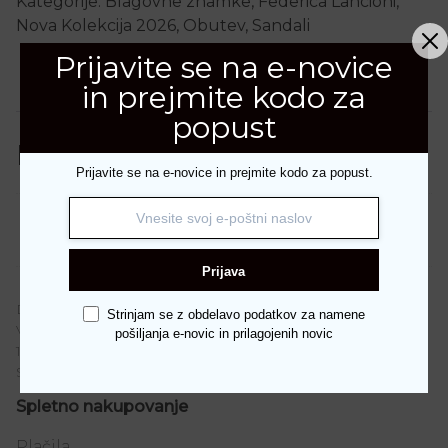
Kategorije:
Blagovne znamke
,
Federica Lancioni
,
Nova Kolekcija 2026
,
Obutev
,
Sandali
Prijavite se na e-novice
in prejmite kodo za
Dodatne podrobnosti
popust
Dodatne podrobnosti
Prijavite se na e-novice in prejmite kodo za popust.
Številka
36, 37, 38, 39, 40, 41
Prijava
DAREDA D.O.O.
Strinjam se z obdelavo podatkov za namene
Vodnikova 187
pošiljanja e-novic in prilagojenih novic
1000 Ljubljana
Slovenija
Spletno nakupovanje
Plačila