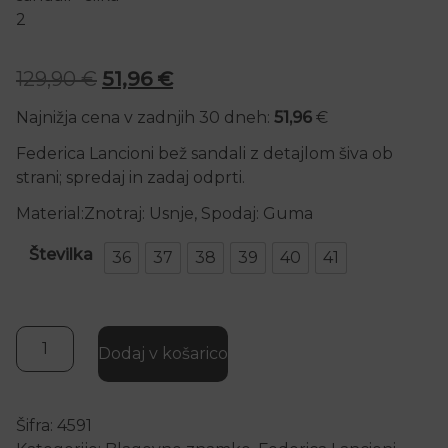
Izvirna cena je bila: 129,90 €.
Trenutna cena je: 51,96 €.
129,90
€
51,96
€
Najnižja cena v zadnjih 30 dneh:
51,96
€
Federica Lancioni bež sandali z detajlom šiva ob
strani; spredaj in zadaj odprti.
Material:Znotraj: Usnje, Spodaj: Guma
Številka
36
37
38
39
40
41
Federica Lancioni bež usnjeni sandali količina
Dodaj v košarico
Šifra:
4591