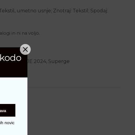
 Tekstil, umetno usnje; Znotraj: Tekstil; Spodaj:
logi in ni na voljo.
 kodo
ET POLETJE 2024
,
Superge
java
ih novic