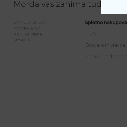
Morda vas zanima tudi
DAREDA D.O.O.
Spletno nakupova
Vodnikova 187
Plačila
1000 Ljubljana
Slovenija
Dostava in vračila
Pogoji poslovanj