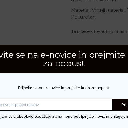
Material: Vrhnji material:
Poliuretan
Ta izdelek trenutno ni na za
Šifra:
704
avite se na e-novice in prejmite
Kategorije:
Obutev
,
OUTL
za popust
Prijavite se na e-novice in prejmite kodo za popust.
Pri
njam se z obdelavo podatkov za namene pošiljanja e-novic in prilagojen