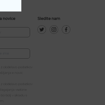
a novice
Sledite nam
 z obdelavo podatkov
iljanja e-novic
 z obdelavo podatkov
lagajanja vsebine
 bo bolj v skladu s
im.