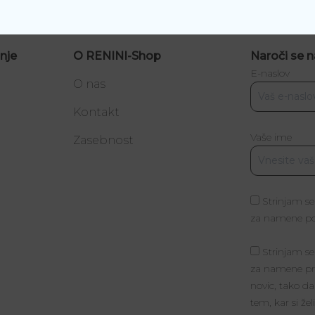
nje
O RENINI-Shop
Naroči se n
E-naslov
O nas
Kontakt
Vaše ime
a
Zasebnost
Strinjam se
za namene poš
Strinjam se
za namene pri
novic, tako da
tem, kar si žel