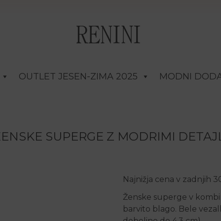
OUTLET JESEN-ZIMA 2025
MODNI DODA
ŽENSKE SUPERGE Z MODRIMI DETAJL
Najnižja cena v zadnjih 
Ženske superge v kombinac
barvito blago. Bele vezal
debeline do 4,3 cm).