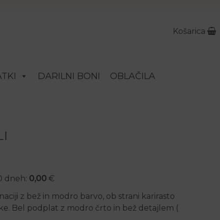
Košarica
TKI
DARILNI BONI
OBLAČILA
I
30 dneh:
0,00
€
iji z bež in modro barvo, ob strani karirasto
ke. Bel podplat z modro črto in bež detajlem (