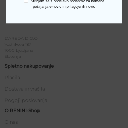
Strinjam se z obdelavo podatkov za namene
pošiljanja e-novic in prilagojenih novic
Številka
36, 37, 38, 39, 40, 41
DAREDA D.O.O.
Vodnikova 187
1000 Ljubljana
Slovenija
Spletno nakupovanje
Plačila
Dostava in vračila
Pogoji poslovanja
O RENINI-Shop
O nas