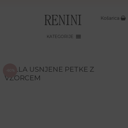
Košarica
KATEGORIJE
ZALLA USNJENE PETKE Z
-60%
VZORCEM