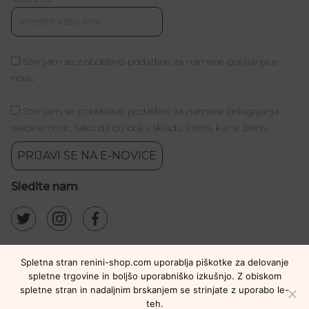
Strinjam se z obdelavo podatkov za namene pošiljanja e-
novic
Strinjam se z obdelavo podatkov za namene prilagajanja
vsebine novic, tako da bo bolj v skladu s tem, kar si želim.
PRIJAVI SE NA E-NOVICE
Sledite nam
Spletna stran renini-shop.com uporablja piškotke za delovanje
spletne trgovine in boljšo uporabniško izkušnjo. Z obiskom
spletne stran in nadaljnim brskanjem se strinjate z uporabo le-
teh.