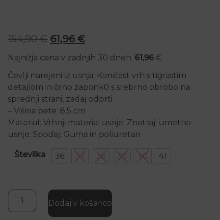
Izvirna cena je bila: 154,90 €.
Trenutna cena je: 61,96 €.
154,90
€
61,96
€
Najnižja cena v zadnjih 30 dneh:
61,96
€
Čevlji narejeni iz usnja; Koničast vrh s tigrastim
detajlom in črno zaponk0 s srebrno obrobo na
sprednji strani, zadaj odprti.
– Višina pete: 8,5 cm
Material: Vrhnji material:usnje; Znotraj: umetno
usnje; Spodaj: Guma in poliuretan
Številka
36
37
38
39
40
41
Zalla Usnjene petke z vzorcem količina
Dodaj v košarico