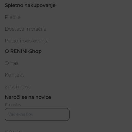
Spletno nakupovanje
Plačila
Dostava in vračila
Pogoji poslovanja
O RENINI-Shop
O nas
Kontakt
Zasebnost
Naroči se na novice
E-naslov
Vaše ime