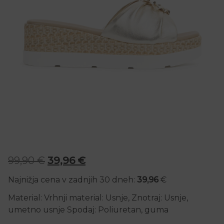
Izvirna cena je bila: 99,90 €.
Trenutna cena je: 39,96 €.
99,90
€
39,96
€
Najnižja cena v zadnjih 30 dneh:
39,96
€
Material: Vrhnji material: Usnje, Znotraj: Usnje,
umetno usnje Spodaj: Poliuretan, guma