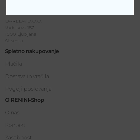
36, 37, 38, 39, 40, 41
DAREDA D.O.O.
Vodnikova 187
1000 Ljubljana
Slovenija
Spletno nakupovanje
Plačila
Dostava in vračila
Pogoji poslovanja
O RENINI-Shop
O nas
Kontakt
Zasebnost