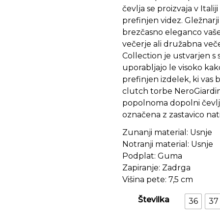
čevlja se proizvaja v Ital
prefinjen videz. Gležnarj
brezčasno eleganco vaš
večerje ali družabna več
Collection je ustvarjen s
uporabljajo le visoko kak
prefinjen izdelek, ki vas 
clutch torbe NeroGiardini
popolnoma dopolni čevlje 
označena z zastavico nati
Zunanji material: Usnje
Notranji material: Usnje
Podplat: Guma
Zapiranje: Zadrga
Višina pete: 7,5 cm
Številka
36
37