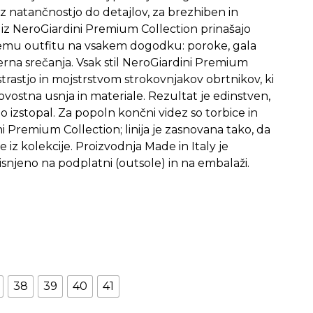
iji z natančnostjo do detajlov, za brezhiben in
i iz NeroGiardini Premium Collection prinašajo
emu outfitu na vsakem dogodku: poroke, gala
erna srečanja. Vsak stil NeroGiardini Premium
 strastjo in mojstrstvom strokovnjakov obrtnikov, ki
ovostna usnja in materiale. Rezultat je edinstven,
bo izstopal. Za popoln končni videz so torbice in
 Premium Collection; linija je zasnovana tako, da
iz kolekcije. Proizvodnja Made in Italy je
snjeno na podplatni (outsole) in na embalaži.
38
39
40
41