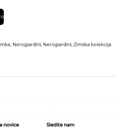
i gležnarji količina
co
amke
,
Nerogiardini
,
Nerogiardini
,
Zimska kolekcija
a novice
Sledite nam