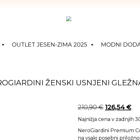
OUTLET JESEN-ZIMA 2025
MODNI DODA
OGIARDINI ŽENSKI USNJENI GLEŽN
Izvirna cena
Tre
210,90
€
126,54
€
Najnižja cena v zadnjih 
NeroGiardini Premium Coll
na vsaki posebni priložnos