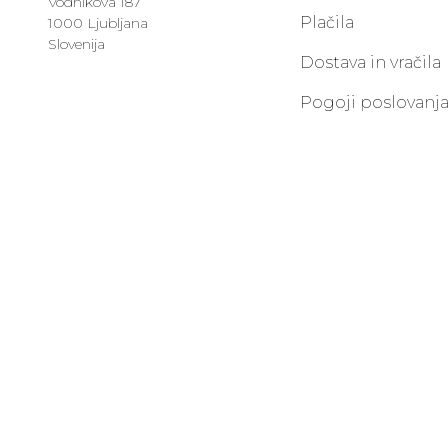
Vodnikova 187
Plačila
1000 Ljubljana
Slovenija
Dostava in vračila
Pogoji poslovanj