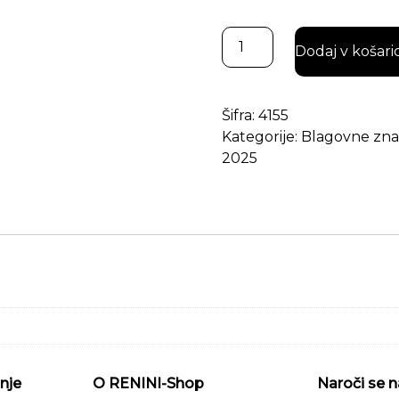
Nerogiardini ženski usnjen
Dodaj v košari
Šifra:
4155
Kategorije:
Blagovne zn
2025
nje
O RENINI-Shop
Naroči se n