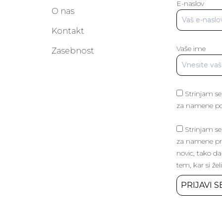
E-naslov
O nas
Kontakt
Vaše ime
a
Zasebnost
Strinjam se
za namene poš
Strinjam se
za namene pri
novic, tako da
tem, kar si žel
PRIJAVI S