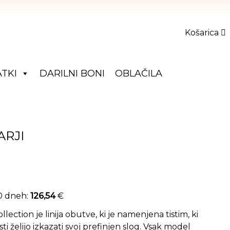
Košarica
TKI
DARILNI BONI
OBLAČILA
ARJI
 je bila: 210,90 €.
nutna cena je: 126,54 €.
30 dneh:
126,54
€
ection je linija obutve, ki je namenjena tistim, ki
ti želijo izkazati svoj prefinjen slog. Vsak model