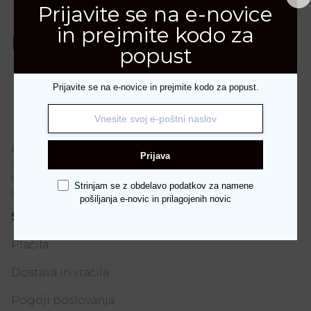
Prijavite se na e-novice
in prejmite kodo za
Dodatne podrobnosti
popust
Številka
Prijavite se na e-novice in prejmite kodo za popust.
36, 37, 38, 39, 40, 41
DAREDA D.O.O.
Prijava
Vodnikova 187
1000 Ljubljana
Strinjam se z obdelavo podatkov za namene
Slovenija
pošiljanja e-novic in prilagojenih novic
Spletno nakupovanje
Plačila
Dostava in vračila
Pogoji poslovanja