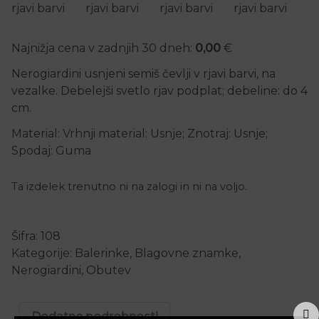
Najnižja cena v zadnjih 30 dneh:
0,00
€
Nerogiardini usnjeni semiš čevlji v rjavi barvi, na
vezalke. Debelejši svetlo rjav podplat; debeline: do 4
cm.
Material: Vrhnji material: Usnje; Znotraj: Usnje;
Spodaj: Guma
Ta izdelek trenutno ni na zalogi in ni na voljo.
Šifra:
108
Kategorije:
Balerinke
,
Blagovne znamke
,
Nerogiardini
,
Obutev
Dodatne podrobnosti