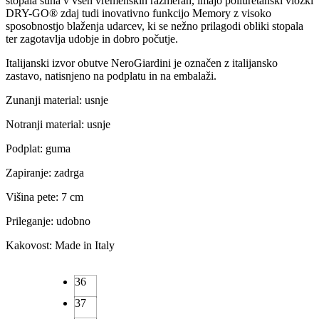
stopala suha v vseh vremenskih razmerah, imajo poliuretanski vložki
DRY-GO® zdaj tudi inovativno funkcijo Memory z visoko
sposobnostjo blaženja udarcev, ki se nežno prilagodi obliki stopala
ter zagotavlja udobje in dobro počutje.
Italijanski izvor obutve NeroGiardini je označen z italijansko
zastavo, natisnjeno na podplatu in na embalaži.
Zunanji material: usnje
Notranji material: usnje
Podplat: guma
Zapiranje: zadrga
Višina pete: 7 cm
Prileganje: udobno
Kakovost: Made in Italy
36
37