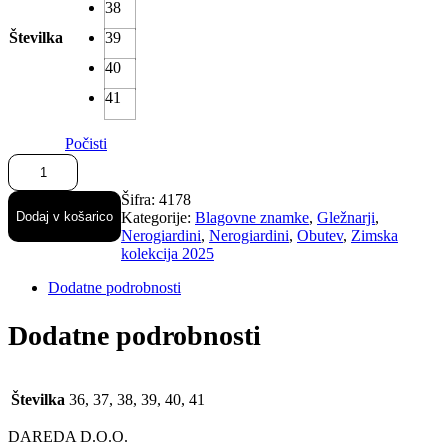
38
Številka
39
40
41
Počisti
Nerogiardini
usnjeni
lakasti
Šifra:
4178
gležnarji
Dodaj v košarico
Kategorije:
Blagovne znamke
,
Gležnarji
,
s
Nerogiardini
,
Nerogiardini
,
Obutev
,
Zimska
peto
kolekcija 2025
količina
Dodatne podrobnosti
Dodatne podrobnosti
Številka
36, 37, 38, 39, 40, 41
DAREDA D.O.O.