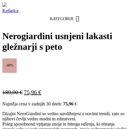
Košarica
KATEGORIJE
Nerogiardini usnjeni lakasti
gležnarji s peto
-60%
Izvirna
Trenutna
189,90
€
75,96
€
cena
cena
Najnižja cena v zadnjih 30 dneh:
75,96
€
je
je:
bila:
75,96 €.
Dizajni NeroGiardini so vedno navdihnjeni z novimi trendi, zato so
189,90 €.
njihovi čevlji vedno modni in edinstveni.
Poleg sposobnosti vpijanja znoja in hitrega sušenja, ki ohranja