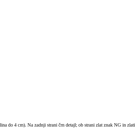
a do 4 cm). Na zadnji strani črn detajl; ob strani zlat znak NG in zlati 