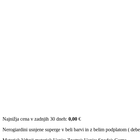
Najnižja cena v zadnjih 30 dneh:
0,00
€
Nerogiardini usnjene superge v beli barvi in z belim podplatom ( debelin