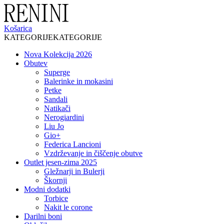
Košarica
KATEGORIJE
KATEGORIJE
Nova Kolekcija 2026
Obutev
Superge
Balerinke in mokasini
Petke
Sandali
Natikači
Nerogiardini
Liu Jo
Gio+
Federica Lancioni
Vzdrževanje in čiščenje obutve
Outlet jesen-zima 2025
Gležnarji in Bulerji
Škornji
Modni dodatki
Torbice
Nakit le corone
Darilni boni