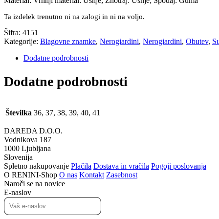
Material: Vrhnji material: Usnje; Znotraj: Usnje; Spodaj: Guma
Ta izdelek trenutno ni na zalogi in ni na voljo.
Šifra:
4151
Kategorije:
Blagovne znamke
,
Nerogiardini
,
Nerogiardini
,
Obutev
,
S
Dodatne podrobnosti
Dodatne podrobnosti
Številka
36, 37, 38, 39, 40, 41
DAREDA D.O.O.
Vodnikova 187
1000 Ljubljana
Slovenija
Spletno nakupovanje
Plačila
Dostava in vračila
Pogoji poslovanja
O RENINI-Shop
O nas
Kontakt
Zasebnost
Naroči se na novice
E-naslov