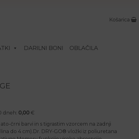
Košarica
TKI
DARILNI BONI
OBLAČILA
RGE
30 dneh:
0,00
€
ato-črni barvi in s tigrastim vzorcem na zadnji
elina do 4 cm).Dr. DRY-GO® vložki iz poliuretana
ovativno Memory funkcijo visoke absorpcije