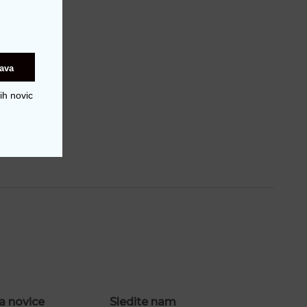
java
ih novic
a novice
Sledite nam