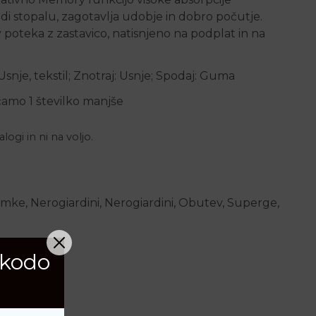
di stopalu, zagotavlja udobje in dobro počutje.
 poteka z zastavico, natisnjeno na podplat in na
 Usnje, tekstil; Znotraj: Usnje; Spodaj: Guma
očamo 1 številko manjše
logi in ni na voljo.
amke
,
Nerogiardini
,
Nerogiardini
,
Obutev
,
Superge
,
 kodo