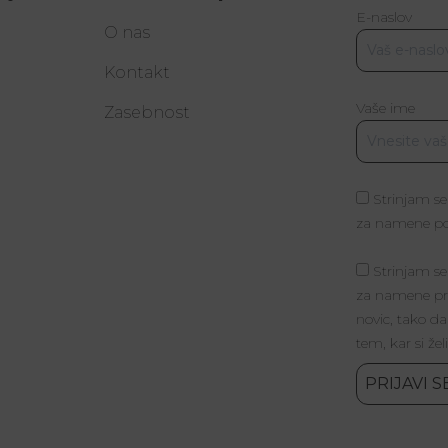
E-naslov
O nas
Kontakt
Vaše ime
a
Zasebnost
Strinjam se
za namene poš
Strinjam se
za namene pri
novic, tako da
tem, kar si žel
PRIJAVI S