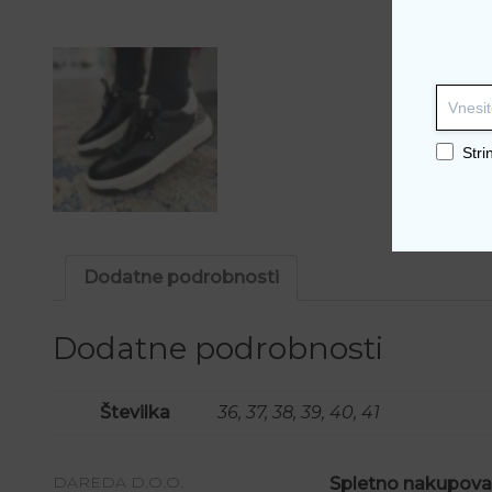
Stri
Dodatne podrobnosti
Dodatne podrobnosti
Številka
36, 37, 38, 39, 40, 41
DAREDA D.O.O.
Spletno nakupova