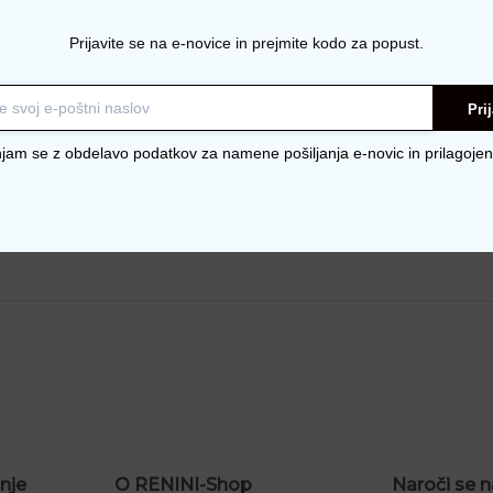
Prijavite se na e-novice in prejmite kodo za popust.
Pri
njam se z obdelavo podatkov za namene pošiljanja e-novic in prilagojen
nje
O RENINI-Shop
Naroči se n