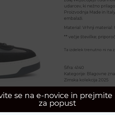
udarcev, ki nežno prilago
Proizvodnja Made in Italy
embalaži.
Material: Vrhnji material:
** večje številke; pripor
Ta izdelek trenutno ni na za
Šifra:
4140
Kategorije:
Blagovne zn
Zimska kolekcija 2025
avite se na e-novice in prejmite
za popust