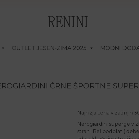
OUTLET JESEN-ZIMA 2025
MODNI DODA
ROGIARDINI ČRNE ŠPORTNE SUPE
Najnižja cena v zadnjih 
Nerogiardini superge v zl
strani. Bel podplat ( deb
zdaj vključujejo tudi in