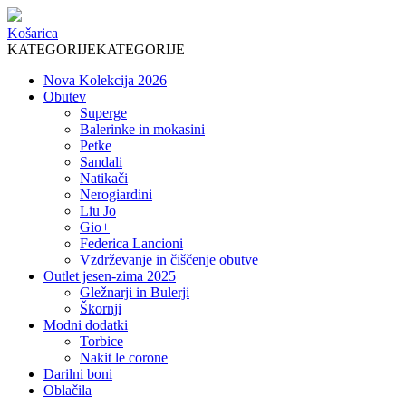
Košarica
KATEGORIJE
KATEGORIJE
Nova Kolekcija 2026
Obutev
Superge
Balerinke in mokasini
Petke
Sandali
Natikači
Nerogiardini
Liu Jo
Gio+
Federica Lancioni
Vzdrževanje in čiščenje obutve
Outlet jesen-zima 2025
Gležnarji in Bulerji
Škornji
Modni dodatki
Torbice
Nakit le corone
Darilni boni
Oblačila