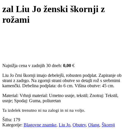
zal Liu Jo ženski škornji z
rožami
Najnižja cena v zadnjih 30 dneh:
0,00
€
Liu Jo črni škornji imajo debelejši, robusten podplat. Zapiranje ob
strani z zadrgo. Na zgornji strani obutve so detajli rož s srebrnimi
kamenčki. Debelina podplata: do 6 cm. Višina obutve: 45 cm.
Material: Vrhnji material: Umetno usnje, tekstil; Znotraj: Tekstil,
usnje; Spodaj: Guma, poliuretan
Ta izdelek trenutno ni na zalogi in ni na voljo.
Šifra:
179
Kategorije:
Blagovne znamke
,
Liu Jo
,
Obutev
,
Olang
,
Škornji