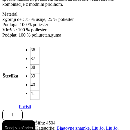
kombinacije z modnim pridihom.
Material:
Zgornji del: 75 % usnje, 25 % poliester
Podloga: 100 % poliester
Vložek: 100 % poliester
Podplat: 100 % poliuretan,guma
36
37
38
Številka
39
40
41
Počisti
Bazi
Liu
Jo
Šifra:
4504
športni
Dodaj v košarico
Kategorije:
Blagovne znamke
,
Liu Jo
,
Liu Jo
,