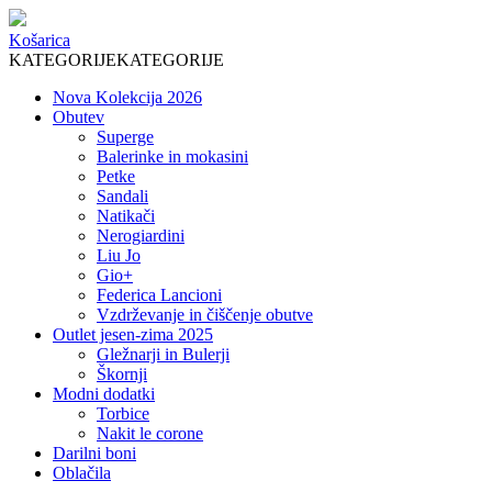
Košarica
KATEGORIJE
KATEGORIJE
Nova Kolekcija 2026
Obutev
Superge
Balerinke in mokasini
Petke
Sandali
Natikači
Nerogiardini
Liu Jo
Gio+
Federica Lancioni
Vzdrževanje in čiščenje obutve
Outlet jesen-zima 2025
Gležnarji in Bulerji
Škornji
Modni dodatki
Torbice
Nakit le corone
Darilni boni
Oblačila