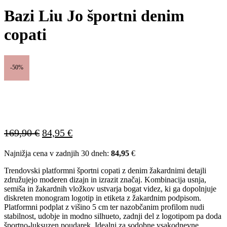
Bazi Liu Jo športni denim
copati
-50%
Izvirna
Trenutna
169,90
€
84,95
€
cena
cena
Najnižja cena v zadnjih 30 dneh:
84,95
€
je
je:
bila:
84,95 €.
Trendovski platformni športni copati z denim žakardnimi detajli
169,90 €.
združujejo moderen dizajn in izrazit značaj. Kombinacija usnja,
semiša in žakardnih vložkov ustvarja bogat videz, ki ga dopolnjuje
diskreten monogram logotip in etiketa z žakardnim podpisom.
Platformni podplat z višino 5 cm ter nazobčanim profilom nudi
stabilnost, udobje in modno silhueto, zadnji del z logotipom pa doda
športno-luksuzen poudarek. Idealni za sodobne vsakodnevne