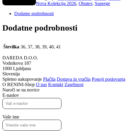
denim
Nova Kolekcija 2026
,
Obutev
,
Superge
copati
količina
Dodatne podrobnosti
Dodatne podrobnosti
Številka
36, 37, 38, 39, 40, 41
DAREDA D.O.O.
Vodnikova 187
1000 Ljubljana
Slovenija
Spletno nakupovanje
Plačila
Dostava in vračila
Pogoji poslovanja
O RENINI-Shop
O nas
Kontakt
Zasebnost
Naroči se na novice
E-naslov
Vaše ime