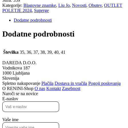
Šifra:
559
Kategorije:
Blagovne znamke
,
Liu Jo
,
Novosti
,
Obutev
,
OUTLET
POLETJE 2024
,
Superge
Dodatne podrobnosti
Dodatne podrobnosti
Številka
35, 36, 37, 38, 39, 40, 41
DAREDA D.O.O.
Vodnikova 187
1000 Ljubljana
Slovenija
Spletno nakupovanje
Plačila
Dostava in vračila
Pogoji poslovanja
O RENINI-Shop
O nas
Kontakt
Zasebnost
Naroči se na novice
E-naslov
Vaše ime