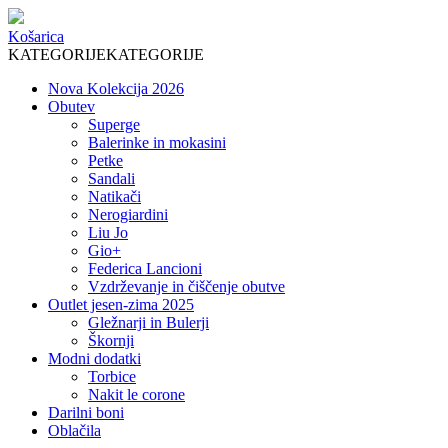
Košarica
KATEGORIJE
KATEGORIJE
Nova Kolekcija 2026
Obutev
Superge
Balerinke in mokasini
Petke
Sandali
Natikači
Nerogiardini
Liu Jo
Gio+
Federica Lancioni
Vzdrževanje in čiščenje obutve
Outlet jesen-zima 2025
Gležnarji in Bulerji
Škornji
Modni dodatki
Torbice
Nakit le corone
Darilni boni
Oblačila