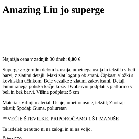
Amazing Liu jo superge
Najnižja cena v zadnjih 30 dneh:
0,00
€
Superge z zgornjim delom iz usnja, umetnega usnja in tekstila v beli
barvi, z zlatimi detajli. Maxi zlat logotip ob strani. Čipkasti vložki s
kovinskim učinkom. Bele vezalke z zlatimi zakovicami. Detajl
laminiranega potiska kačje kože. Dvobarvni podplati s platformo v
beli in bež barvi. Višina podplata: 5 cm
Material: Vrhnji material: Usnje, umetno usnje, tekstil; Znotraj:
tekstil; Spodaj: Guma, poliuretan
**VEČJE ŠTEVILKE, PRIPOROČAMO 1 ŠT MANJŠE
Ta izdelek trenutno ni na zalogi in ni na voljo.