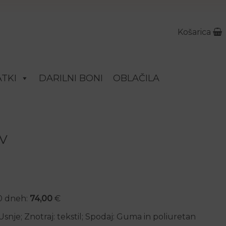
Košarica
TKI
DARILNI BONI
OBLAČILA
V
 je bila: 185,00 €.
nutna cena je: 74,00 €.
30 dneh:
74,00
€
 Usnje; Znotraj: tekstil; Spodaj: Guma in poliuretan