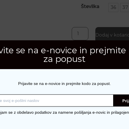
Številka
36
37
zana Guess ženska zimsk
Dodaj v košari
avite se na e-novice in prejmite
Šifra:
2148
za popust
Kategorije:
Blagovne zn
Obutev
,
Škornji
Prijavite se na e-novice in prejmite kodo za popust.
Pri
njam se z obdelavo podatkov za namene pošiljanja e-novic in prilagojen