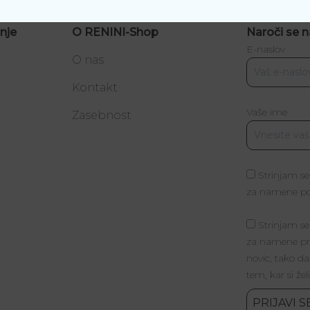
nje
O RENINI-Shop
Naroči se n
E-naslov
O nas
Kontakt
Vaše ime
a
Zasebnost
Strinjam se
za namene poš
Strinjam se
za namene pri
novic, tako da
tem, kar si žel
PRIJAVI S