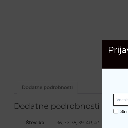
Prij
Dodatne podrobnosti
Dodatne podrobnosti
Stri
Številka
36, 37, 38, 39, 40, 41