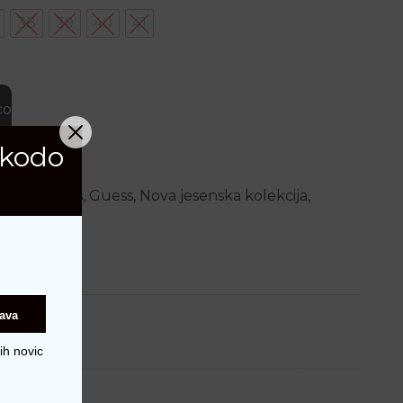
38
39
40
41
a obutev količina
co
 kodo
amke
,
Guess
,
Guess
,
Nova jesenska kolekcija
,
java
ih novic