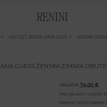
OUTLET JESEN-ZIMA 2025
MODNI DODA
ZANA GUESS ŽENSKA ZIMSKA OBUTE
Izvirna cena
Tre
185,00
€
74,00
€
Najnižja cena v zadnjih 
Material: Vrhnji material: