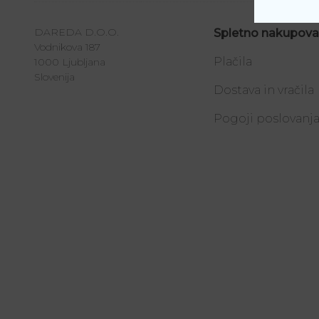
DAREDA D.O.O.
Spletno nakupova
Vodnikova 187
Plačila
1000 Ljubljana
Slovenija
Dostava in vračila
Pogoji poslovanj