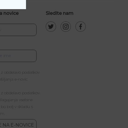
a novice
Sledite nam
 z obdelavo podatkov
iljanja e-novic
 z obdelavo podatkov
lagajanja vsebine
 bo bolj v skladu s
im.
E NA E-NOVICE