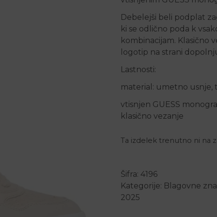
Debelejši beli podplat za
ki se odlično poda k vs
kombinacijam. Klasično v
logotip na strani dopolnj
Lastnosti:
material: umetno usnje, t
vtisnjen GUESS monogram
klasično vezanje
Ta izdelek trenutno ni na za
Šifra:
4196
Kategorije:
Blagovne zn
2025