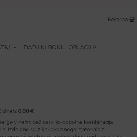
Košarica
TKI
DARILNI BONI
OBLAČILA
30 dneh:
0,00
€
rge v nežni bež barvi so popolna kombinacija
la. Izdelane so iz kakovostnega materiala z
amom, ki celotnemu videzu doda pridih prestiža.