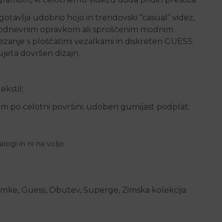
gotavlja udobno hojo in trendovski “casual” videz,
akodnevnim opravkom ali sproščenim modnim
ezanje s ploščatimi vezalkami in diskreten GUESS
ujeta dovršen dizajn.
ekstil;
 po celotni površini; udoben gumijast podplat;
logi in ni na voljo.
amke
,
Guess
,
Obutev
,
Superge
,
Zimska kolekcija