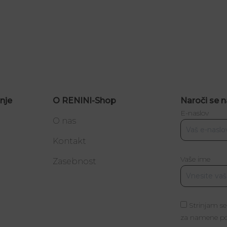
nje
O RENINI-Shop
Naroči se n
E-naslov
O nas
Kontakt
Vaše ime
a
Zasebnost
Strinjam se
za namene poš