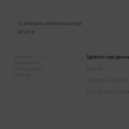
Guess bele ženske superge
87,50
€
DAREDA D.O.O.
Spletno nakupova
Vodnikova 187
Plačila
1000 Ljubljana
Slovenija
Dostava in vračila
Pogoji poslovanj