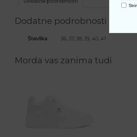
Dodatne podrobnosti
Stri
Dodatne podrobnosti
Številka
36, 37, 38, 39, 40, 41
Morda vas zanima tudi