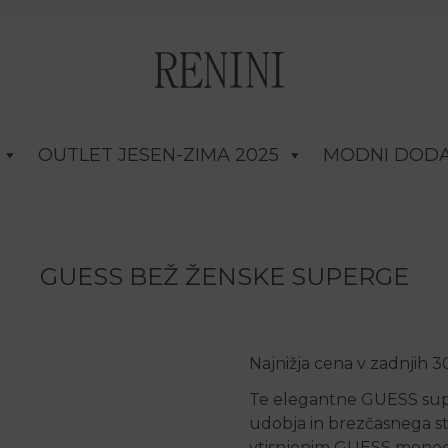
OUTLET JESEN-ZIMA 2025
MODNI DODA
GUESS BEŽ ŽENSKE SUPERGE
Najnižja cena v zadnjih 
Te elegantne GUESS supe
udobja in brezčasnega sti
vtisnjenim GUESS monogr