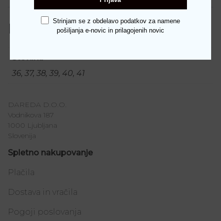
Strinjam se z obdelavo podatkov za namene
Dodatne podrobnosti
pošiljanja e-novic in prilagojenih novic
Številka
36, 37, 38, 39, 40, 41
DAREDA D.O.O.
Vodnikova 187
1000 Ljubljana
Slovenija
Spletno nakupovanje
Plačila
Dostava in vračila
Pogoji poslovanja