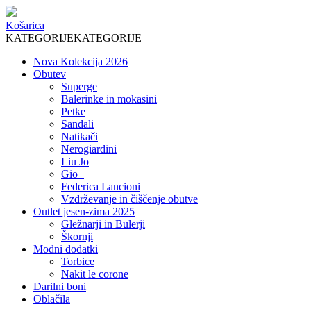
Košarica
KATEGORIJE
KATEGORIJE
Nova Kolekcija 2026
Obutev
Superge
Balerinke in mokasini
Petke
Sandali
Natikači
Nerogiardini
Liu Jo
Gio+
Federica Lancioni
Vzdrževanje in čiščenje obutve
Outlet jesen-zima 2025
Gležnarji in Bulerji
Škornji
Modni dodatki
Torbice
Nakit le corone
Darilni boni
Oblačila