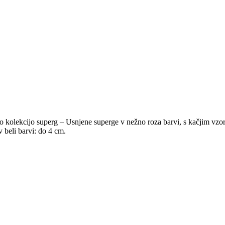
kolekcijo superg – Usnjene superge v nežno roza barvi, s kačjim vzorcem
 beli barvi: do 4 cm.