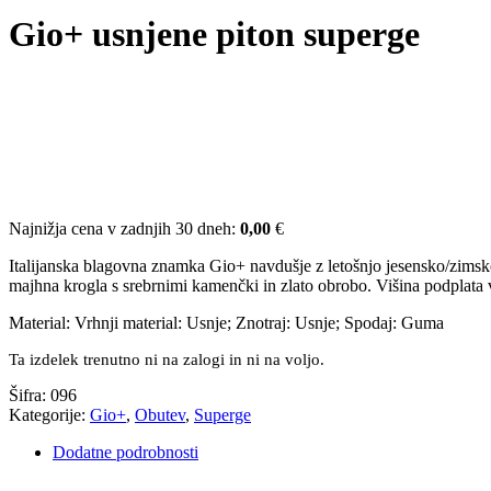
Gio+ usnjene piton superge
Najnižja cena v zadnjih 30 dneh:
0,00
€
Italijanska blagovna znamka Gio+ navdušje z letošnjo jesensko/zimsko 
majhna krogla s srebrnimi kamenčki in zlato obrobo. Višina podplata v
Material: Vrhnji material: Usnje; Znotraj: Usnje; Spodaj: Guma
Ta izdelek trenutno ni na zalogi in ni na voljo.
Šifra:
096
Kategorije:
Gio+
,
Obutev
,
Superge
Dodatne podrobnosti