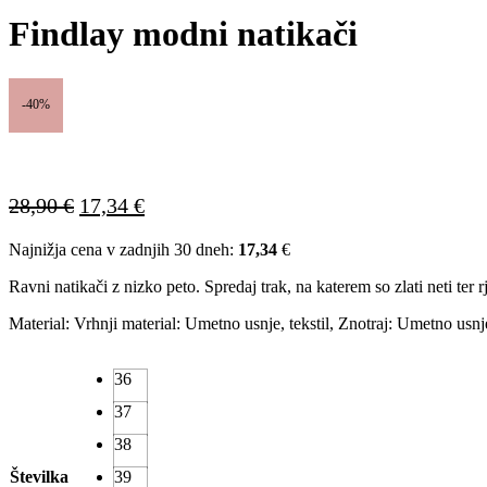
Findlay modni natikači
-40%
Izvirna
Trenutna
28,90
€
17,34
€
cena
cena
Najnižja cena v zadnjih 30 dneh:
17,34
€
je
je:
bila:
17,34 €.
Ravni natikači z nizko peto. Spredaj trak, na katerem so zlati neti ter 
28,90 €.
Material: Vrhnji material: Umetno usnje, tekstil, Znotraj: Umetno usnj
36
37
38
Številka
39