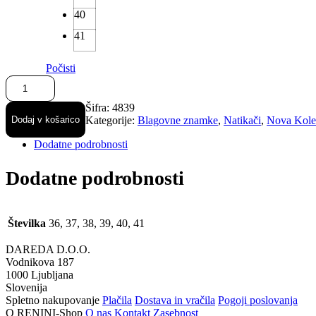
40
41
Počisti
Findlay
modni
natikači
Šifra:
4839
količina
Dodaj v košarico
Kategorije:
Blagovne znamke
,
Natikači
,
Nova Kole
Dodatne podrobnosti
Dodatne podrobnosti
Številka
36, 37, 38, 39, 40, 41
DAREDA D.O.O.
Vodnikova 187
1000 Ljubljana
Slovenija
Spletno nakupovanje
Plačila
Dostava in vračila
Pogoji poslovanja
O RENINI-Shop
O nas
Kontakt
Zasebnost