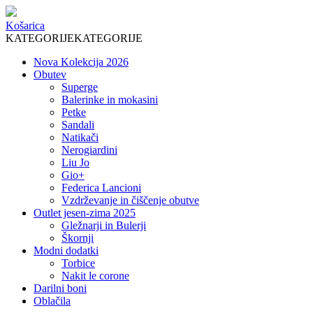
Košarica
KATEGORIJE
KATEGORIJE
Nova Kolekcija 2026
Obutev
Superge
Balerinke in mokasini
Petke
Sandali
Natikači
Nerogiardini
Liu Jo
Gio+
Federica Lancioni
Vzdrževanje in čiščenje obutve
Outlet jesen-zima 2025
Gležnarji in Bulerji
Škornji
Modni dodatki
Torbice
Nakit le corone
Darilni boni
Oblačila