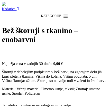
Košarica
KATEGORIJE
Bež škornji s tkanino –
enobarvni
Najnižja cena v zadnjih 30 dneh:
0,00
€
Škornji z debelejšim podplatom v bež barvi; na zgornjem delu jih
krasi pletena tkanina. Višina do kolena. Višina podplata: 5 cm.
Višina škornja: 42 cm. Škornji so na voljo tudi v zeleni in črni barvi.
Material: Vrhnji material: Umetno usnje, tekstil; Znotraj: umetno
usnje; Spodaj: Poliuretan
Ta izdelek trenutno ni na zalogi in ni na voljo.