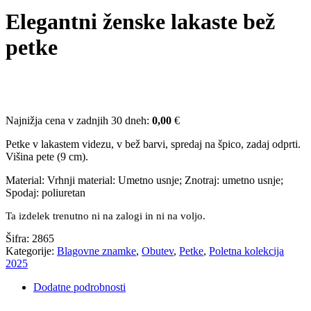
Elegantni ženske lakaste bež
petke
Najnižja cena v zadnjih 30 dneh:
0,00
€
Petke v lakastem videzu, v bež barvi, spredaj na špico, zadaj odprti.
Višina pete (9 cm).
Material: Vrhnji material: Umetno usnje; Znotraj: umetno usnje;
Spodaj: poliuretan
Ta izdelek trenutno ni na zalogi in ni na voljo.
Šifra:
2865
Kategorije:
Blagovne znamke
,
Obutev
,
Petke
,
Poletna kolekcija
2025
Dodatne podrobnosti