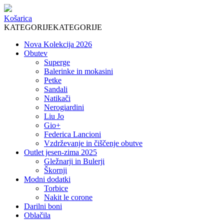
Košarica
KATEGORIJE
KATEGORIJE
Nova Kolekcija 2026
Obutev
Superge
Balerinke in mokasini
Petke
Sandali
Natikači
Nerogiardini
Liu Jo
Gio+
Federica Lancioni
Vzdrževanje in čiščenje obutve
Outlet jesen-zima 2025
Gležnarji in Bulerji
Škornji
Modni dodatki
Torbice
Nakit le corone
Darilni boni
Oblačila