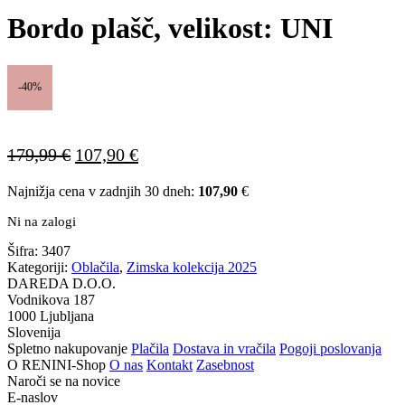
Bordo plašč, velikost: UNI
-40%
Izvirna
Trenutna
179,99
€
107,90
€
cena
cena
Najnižja cena v zadnjih 30 dneh:
107,90
€
je
je:
bila:
107,90 €.
Ni na zalogi
179,99 €.
Šifra:
3407
Kategoriji:
Oblačila
,
Zimska kolekcija 2025
DAREDA D.O.O.
Vodnikova 187
1000 Ljubljana
Slovenija
Spletno nakupovanje
Plačila
Dostava in vračila
Pogoji poslovanja
O RENINI-Shop
O nas
Kontakt
Zasebnost
Naroči se na novice
E-naslov