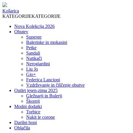
Košarica
KATEGORIJE
KATEGORIJE
Nova Kolekcija 2026
Obutev
Superge
Balerinke in mokasini
Petke
Sandali
Natikači
Nerogiardini
Liu Jo
Gio+
Federica Lancioni
Vzdrževanje in čiščenje obutve
Outlet jesen-zima 2025
Gležnarji in Bulerji
Škornji
Modni dodatki
Torbice
Nakit le corone
Darilni boni
Oblačila