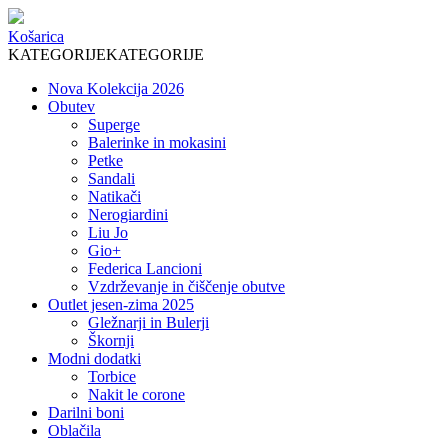
Košarica
KATEGORIJE
KATEGORIJE
Nova Kolekcija 2026
Obutev
Superge
Balerinke in mokasini
Petke
Sandali
Natikači
Nerogiardini
Liu Jo
Gio+
Federica Lancioni
Vzdrževanje in čiščenje obutve
Outlet jesen-zima 2025
Gležnarji in Bulerji
Škornji
Modni dodatki
Torbice
Nakit le corone
Darilni boni
Oblačila