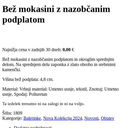
Bež mokasini z nazobčanim
podplatom
Najnižja cena v zadnjih 30 dneh:
0,00
€
Bež mokasini z nazobčanim podplatom in okroglim sprednjim
delom. Na sprednjem delu zaponka z zlato obrobo in srebrnimi
kamenčki.
Višina bež podplata: 4,8 cm.
Material: Vrhnji material: Umetno usnje, tekstil, Znotraj: Umetno
usnje, Spodaj: Poliuretan
Ta izdelek trenutno ni na zalogi in ni na voljo.
Šifra:
1809
Kategorije:
Balerinke
,
Nova Kolekcija 2024
,
Novosti
,
Obutev
Dodatne podrobnosti