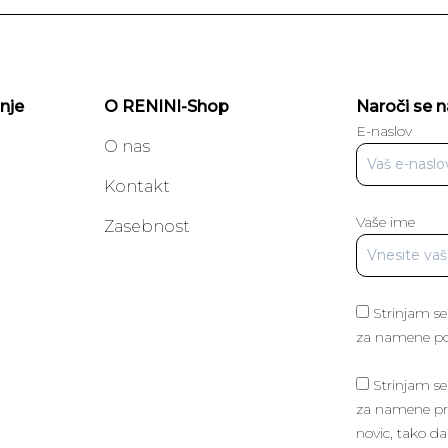
nje
O RENINI-Shop
Naroči se n
E-naslov
O nas
Kontakt
Vaše ime
a
Zasebnost
Strinjam se
za namene poš
Strinjam se
za namene pri
novic, tako da