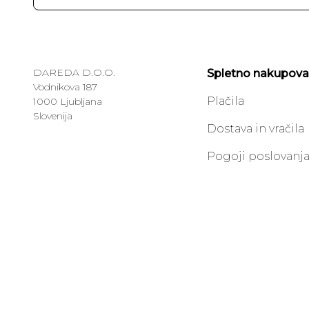
DAREDA D.O.O.
Spletno nakupova
Vodnikova 187
Plačila
1000 Ljubljana
Slovenija
Dostava in vračila
Pogoji poslovanj