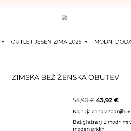
OUTLET JESEN-ZIMA 2025
MODNI DODA
ZIMSKA BEŽ ŽENSKA OBUTEV
Izvirna cena 
Tren
54,90
€
43,92
€
Najnižja cena v zadnjih 
Bež gležnarji z modnimi v
moden pridih.