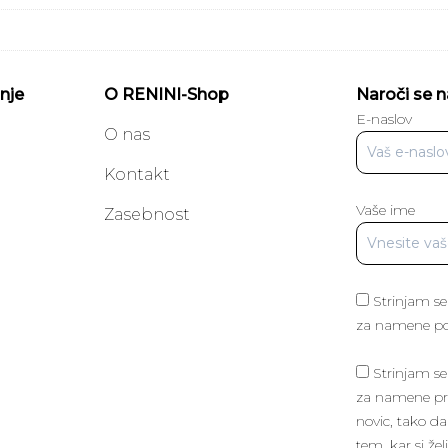
nje
O RENINI-Shop
Naroči se n
E-naslov
O nas
Kontakt
Vaše ime
a
Zasebnost
Strinjam se
za namene poš
Strinjam se
za namene pri
novic, tako da
tem, kar si žel