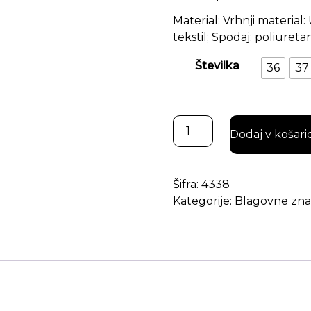
Material: Vrhnji material
tekstil; Spodaj: poliureta
Številka
36
37
Zimska bež ženska obutev
Dodaj v košari
Šifra:
4338
Kategorije:
Blagovne zn