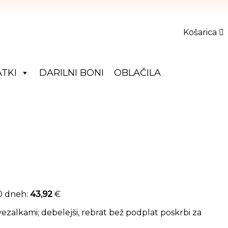
Košarica
TKI
DARILNI BONI
OBLAČILA
je bila: 54,90 €.
utna cena je: 43,92 €.
30 dneh:
43,92
€
ezalkami; debelejši, rebrat bež podplat poskrbi za