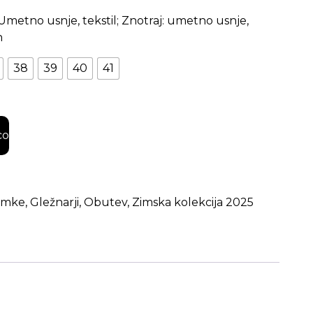
: Umetno usnje, tekstil; Znotraj: umetno usnje,
n
38
39
40
41
 količina
co
amke
,
Gležnarji
,
Obutev
,
Zimska kolekcija 2025