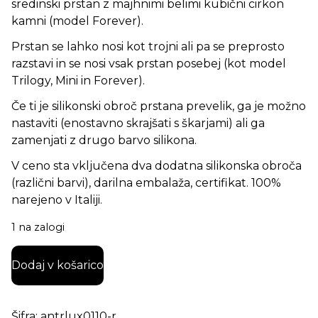
sredinski prstan z majhnimi belimi kubični cirkon
kamni (model Forever).
Prstan se lahko nosi kot trojni ali pa se preprosto
razstavi in se nosi vsak prstan posebej (kot model
Trilogy, Mini in Forever).
Če ti je silikonski obroč prstana prevelik, ga je možno
nastaviti (enostavno skrajšati s škarjami) ali ga
zamenjati z drugo barvo silikona.
V ceno sta vključena dva dodatna silikonska obroča
(različni barvi), darilna embalaža, certifikat. 100%
narejeno v Italiji.
1 na zalogi
Ženski Prstan Le Corone TRILOGY LUXURY, rose gold k
Dodaj v košarico
Šifra:
antrlux0110-r