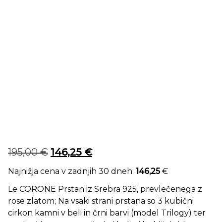
Izvirna cena je bila: 195,00 €.
Trenutna cena je: 146,25 €.
195,00
€
146,25
€
Najnižja cena v zadnjih 30 dneh:
146,25
€
Le CORONE Prstan iz Srebra 925, prevlečenega z
rose zlatom; Na vsaki strani prstana so 3 kubični
cirkon kamni v beli in črni barvi (model Trilogy) ter