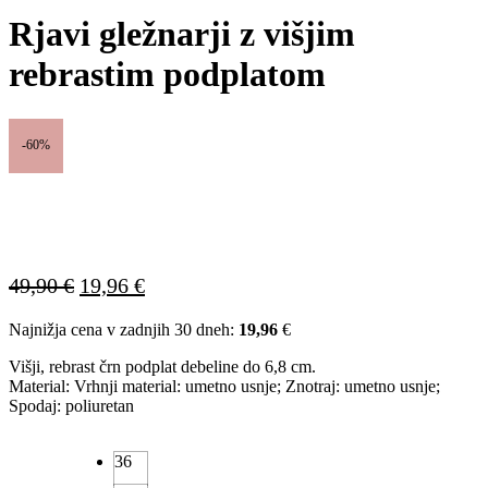
Rjavi gležnarji z višjim
rebrastim podplatom
-60%
Izvirna
Trenutna
49,90
€
19,96
€
cena
cena
Najnižja cena v zadnjih 30 dneh:
19,96
€
je
je:
bila:
19,96 €.
Višji, rebrast črn podplat debeline do 6,8 cm.
49,90 €.
Material: Vrhnji material: umetno usnje; Znotraj: umetno usnje;
Spodaj: poliuretan
36