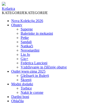
Košarica
KATEGORIJE
KATEGORIJE
Nova Kolekcija 2026
Obutev
Superge
Balerinke in mokasini
Petke
Sandali
Natikači
Nerogiardini
Liu Jo
Gio+
Federica Lancioni
Vzdrževanje in čiščenje obutve
Outlet jesen-zima 2025
Gležnarji in Bulerji
Škornji
Modni dodatki
Torbice
Nakit le corone
Darilni boni
Oblačila