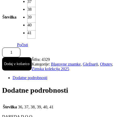
37
38
Številka
39
40
41
Počisti
Rjavi
gležnarji
z
Šifra:
4329
višjim
Dodaj v košarico
Kategorije:
Blagovne znamke
,
Gležnarji
,
Obutev
,
rebrastim
Zimska kolekcija 2025
podplatom
količina
Dodatne podrobnosti
Dodatne podrobnosti
Številka
36, 37, 38, 39, 40, 41
DAREDA D.O.O.