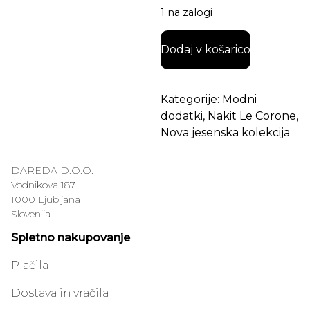
1 na zalogi
Prstan Le Corone TRILOGY 
Dodaj v košarico
Kategorije:
Modni
dodatki
,
Nakit Le Corone
,
Nova jesenska kolekcija
DAREDA D.O.O.
Vodnikova 187
1000 Ljubljana
Slovenija
Spletno nakupovanje
Plačila
Dostava in vračila