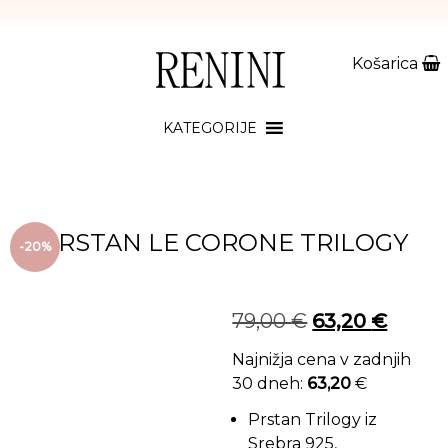
Košarica
KATEGORIJE
PRSTAN LE CORONE TRILOGY
-20%
Izvirna cena je
Trenut
79,00
€
63,20
€
Najnižja cena v zadnjih
30 dneh:
63,20
€
Prstan Trilogy iz
Srebra 925,