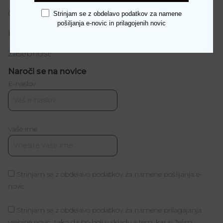
O nas
Strinjam se z obdelavo podatkov za namene
pošiljanja e-novic in prilagojenih novic
Kontakt
Zasebnost
Naroči se na novice
E-naslov
Vaše ime
Strinjam se z obdelavo podatkov za namene pošiljanja e-
novic
Strinjam se z obdelavo podatkov za namene prilagajanja
vsebine novic, tako da bo bolj v skladu s tem, kar si želim.