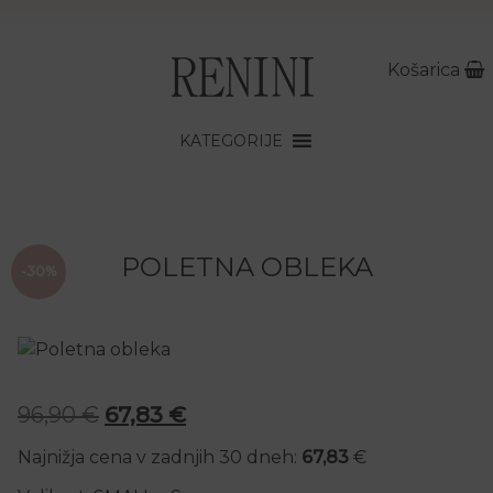
Košarica
KATEGORIJE
POLETNA OBLEKA
-30%
Izvirna cena je bila: 96,90 €.
Trenutna cena je: 67,83 €.
96,90
€
67,83
€
Najnižja cena v zadnjih 30 dneh:
67,83
€