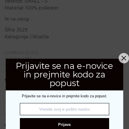
Velikost: SMALL – S
Material: 100% poliester
Ni na zalogi
Šifra:
3529
Kategorija:
Oblačila
DAREDA D.O.O.
Vodnikova 187
Prijavite se na e-novice
1000 Ljubljana
Slovenija
in prejmite kodo za
popust
Spletno nakupovanje
Plačila
Prijavite se na e-novice in prejmite kodo za popust.
Dostava in vračila
Pogoji poslovanja
Prijava
O RENINI-Shop