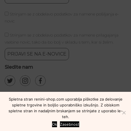
Strinjam se z obdelavo podatkov za namene pošiljanja e-
novic
Strinjam se z obdelavo podatkov za namene prilagajanja
vsebine novic, tako da bo bolj v skladu s tem, kar si želim.
PRIJAVI SE NA E-NOVICE
Sledite nam
Spletna stran renini-shop.com uporablja piškotke za delovanje
spletne trgovine in boljšo uporabniško izkušnjo. Z obiskom
spletne stran in nadaljnim brskanjem se strinjate z uporabo le-
teh.
Ok
Zasebnost
Copyright © 2021 Renini Shop. Vse pravice pridržane