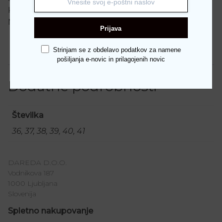
Kategorije:
Blagovne znamke
,
Nerogiardini
,
Nerogiardini
,
Obutev
,
Škornji
,
Zimska kolekcija 2025
Prijava
Strinjam se z obdelavo podatkov za namene
Dodatne podrobnosti
pošiljanja e-novic in prilagojenih novic
Dodatne podrobnosti
Številka
36, 37, 38, 39, 40, 41
DAREDA D.O.O.
Vodnikova 187
1000 Ljubljana
Slovenija
Spletno nakupovanje