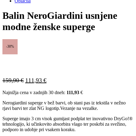
Oblačila
Balin NeroGiardini usnjene
modne ženske superge
-30%
Izvirna
Trenutna
159,90
€
111,93
€
cena
cena
Najnižja cena v zadnjih 30 dneh:
111,93
€
je
je:
bila:
111,93 €.
Nerogiardini superge v bež barvi, ob stani pas iz tekstila v nežno
159,90 €.
rjavi barvi ter zlat NG logotip.Vezanje na vezalke.
Superge imajo 3 cm visok gumijast podplat ter inovativno DryGo!®
tehnologijo, ki učinkovito absorbira vlago ter poskrbi za svežino,
podporo in udobje pri vsakem koraku.