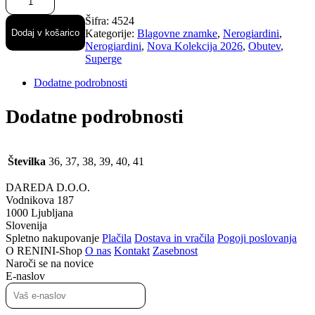
NeroGiardini
usnjene
Šifra:
4524
modne
Dodaj v košarico
Kategorije:
Blagovne znamke
,
Nerogiardini
,
ženske
Nerogiardini
,
Nova Kolekcija 2026
,
Obutev
,
superge
Superge
količina
Dodatne podrobnosti
Dodatne podrobnosti
Številka
36, 37, 38, 39, 40, 41
DAREDA D.O.O.
Vodnikova 187
1000 Ljubljana
Slovenija
Spletno nakupovanje
Plačila
Dostava in vračila
Pogoji poslovanja
O RENINI-Shop
O nas
Kontakt
Zasebnost
Naroči se na novice
E-naslov