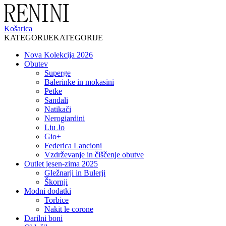
Košarica
KATEGORIJE
KATEGORIJE
Nova Kolekcija 2026
Obutev
Superge
Balerinke in mokasini
Petke
Sandali
Natikači
Nerogiardini
Liu Jo
Gio+
Federica Lancioni
Vzdrževanje in čiščenje obutve
Outlet jesen-zima 2025
Gležnarji in Bulerji
Škornji
Modni dodatki
Torbice
Nakit le corone
Darilni boni