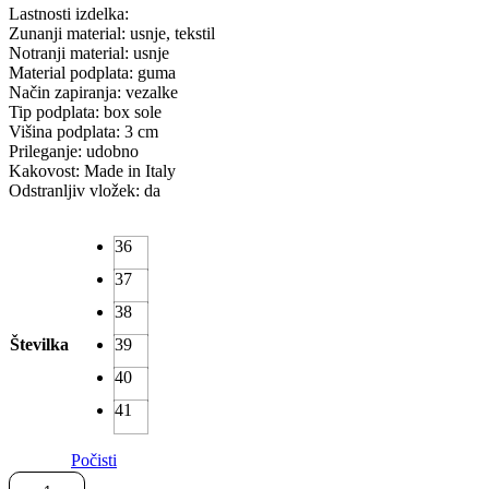
Lastnosti izdelka:
Zunanji material: usnje, tekstil
Notranji material: usnje
Material podplata: guma
Način zapiranja: vezalke
Tip podplata: box sole
Višina podplata: 3 cm
Prileganje: udobno
Kakovost: Made in Italy
Odstranljiv vložek: da
36
37
38
Številka
39
40
41
Počisti
Balin