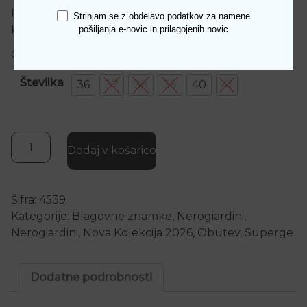
Prileganje: udobno
Strinjam se z obdelavo podatkov za namene
Kakovost: Made in Italy
pošiljanja e-novic in prilagojenih novic
Odstranljiv vložek: da
Številka
36
37
38
39
40
41
Cana NeroGiardini usnjene rose gold superge količina
Dodaj v košarico
Šifra:
4539
Kategorije:
Blagovne znamke
,
Nerogiardini
,
Nerogiardini
,
Nova Kolekcija 2026
,
Obutev
,
Superge
Dodatne podrobnosti