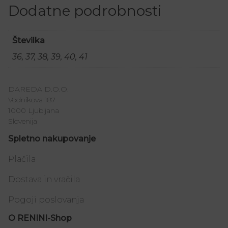
Dodatne podrobnosti
Številka
36, 37, 38, 39, 40, 41
DAREDA D.O.O.
Vodnikova 187
1000 Ljubljana
Slovenija
Spletno nakupovanje
Plačila
Dostava in vračila
Pogoji poslovanja
O RENINI-Shop