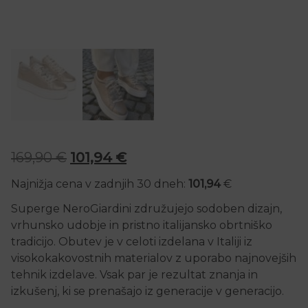
Izvirna cena je bila: 169,90 €.
Trenutna cena je: 101,94 €.
169,90
€
101,94
€
Najnižja cena v zadnjih 30 dneh:
101,94
€
Superge NeroGiardini združujejo sodoben dizajn,
vrhunsko udobje in pristno italijansko obrtniško
tradicijo. Obutev je v celoti izdelana v Italiji iz
visokokakovostnih materialov z uporabo najnovejših
tehnik izdelave. Vsak par je rezultat znanja in
izkušenj, ki se prenašajo iz generacije v generacijo.