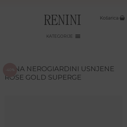
Košarica
KATEGORIJE
CANA NEROGIARDINI USNJENE
-40%
ROSE GOLD SUPERGE