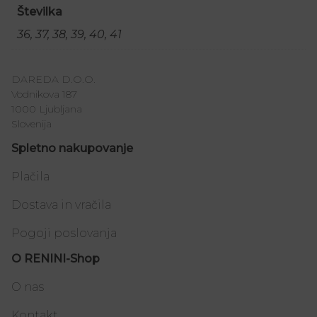
Številka
36, 37, 38, 39, 40, 41
DAREDA D.O.O.
Vodnikova 187
1000 Ljubljana
Slovenija
Spletno nakupovanje
Plačila
Dostava in vračila
Pogoji poslovanja
O RENINI-Shop
O nas
Kontakt