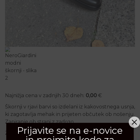
Najnižja cena v zadnjih 30 dneh:
0,00
€
Škornji v rjavi barvi so izdelani iz kakovostnega usnja,
ki zagotavlja mehak in prijeten občutek ob nošenju.
Zapiranje ob strani z zadrgo.
Prijavite se na e-novice
Zunanji material: Usnje
in prejmite kodo za