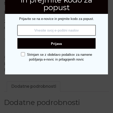
Notranji material: Usnje
popust
Podplat: Guma, odporna proti obrabi
Prijavite se na e-novice in prejmite kodo za popust.
Zapenjanje: Zadrga ob strani za enostavno
obuvanje
Ta izdelek trenutno ni na zalogi in ni na voljo.
Prijava
Strinjam se z obdelavo podatkov za namene
Šifra:
4179
pošiljanja e-novic in prilagojenih novic
Kategorije:
Blagovne znamke
,
Nerogiardini
,
Nerogiardini
,
Obutev
,
Škornji
,
Zimska kolekcija 2025
Dodatne podrobnosti
Dodatne podrobnosti