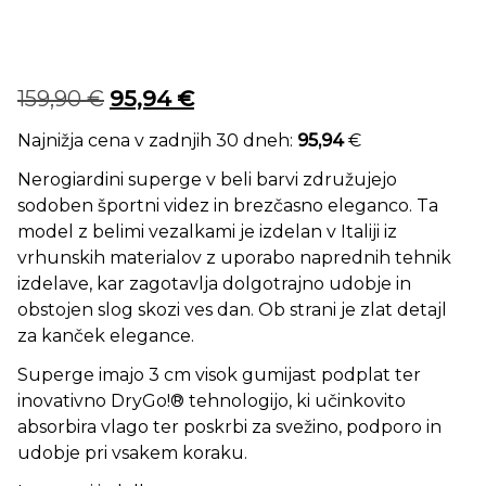
Izvirna cena je bila: 159,90 €.
Trenutna cena je: 95,94 €.
159,90
€
95,94
€
Najnižja cena v zadnjih 30 dneh:
95,94
€
Nerogiardini superge v beli barvi združujejo
sodoben športni videz in brezčasno eleganco. Ta
model z belimi vezalkami je izdelan v Italiji iz
vrhunskih materialov z uporabo naprednih tehnik
izdelave, kar zagotavlja dolgotrajno udobje in
obstojen slog skozi ves dan. Ob strani je zlat detajl
za kanček elegance.
Superge imajo 3 cm visok gumijast podplat ter
inovativno DryGo!® tehnologijo, ki učinkovito
absorbira vlago ter poskrbi za svežino, podporo in
udobje pri vsakem koraku.