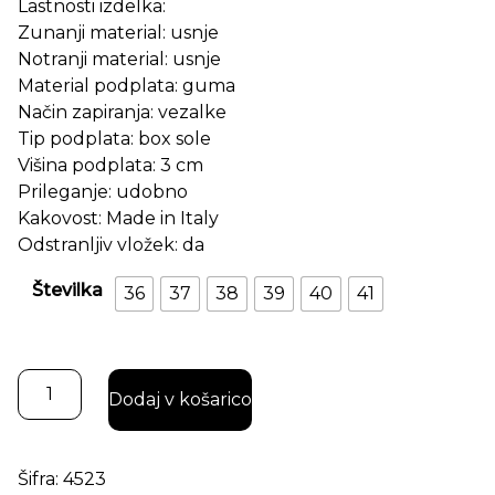
Lastnosti izdelka:
Zunanji material: usnje
Notranji material: usnje
Material podplata: guma
Način zapiranja: vezalke
Tip podplata: box sole
Višina podplata: 3 cm
Prileganje: udobno
Kakovost: Made in Italy
Odstranljiv vložek: da
Številka
36
37
38
39
40
41
Balin NeroGiardini usnjene sporty superge količina
Dodaj v košarico
Šifra:
4523