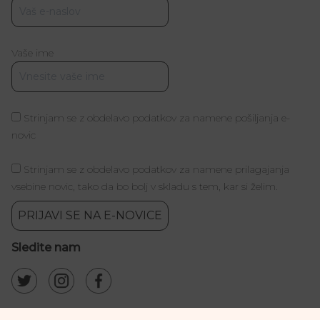
Vaše ime
Strinjam se z obdelavo podatkov za namene pošiljanja e-
novic
Strinjam se z obdelavo podatkov za namene prilagajanja
vsebine novic, tako da bo bolj v skladu s tem, kar si želim.
PRIJAVI SE NA E-NOVICE
Sledite nam