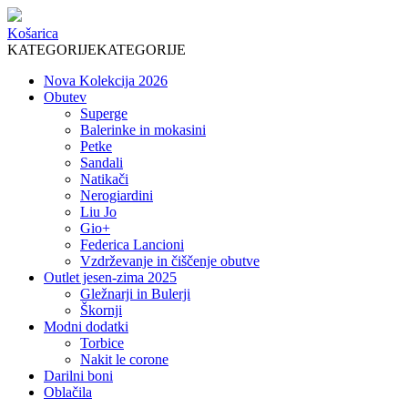
Košarica
KATEGORIJE
KATEGORIJE
Nova Kolekcija 2026
Obutev
Superge
Balerinke in mokasini
Petke
Sandali
Natikači
Nerogiardini
Liu Jo
Gio+
Federica Lancioni
Vzdrževanje in čiščenje obutve
Outlet jesen-zima 2025
Gležnarji in Bulerji
Škornji
Modni dodatki
Torbice
Nakit le corone
Darilni boni
Oblačila