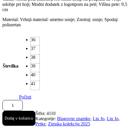
udobje pri hoji; Modni dodatek z logotipom na peti; Višina pete: 9,5
cm
Material: Vrhnji material: umetno usnje; Znotraj: usnje; Spodaj:
poliuretan
36
37
38
Številka
39
40
41
Počisti
Liu
Jo
salonarji
Šifra:
4110
iz
Dodaj v košarico
Kategorije:
Blagovne znamke
,
Liu Jo
,
Liu Jo
,
lakiranega
Petke
,
Zimska kolekcija 2025
usnja