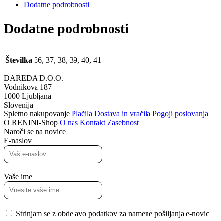
količina
Dodatne podrobnosti
Dodatne podrobnosti
Številka
36, 37, 38, 39, 40, 41
DAREDA D.O.O.
Vodnikova 187
1000 Ljubljana
Slovenija
Spletno nakupovanje
Plačila
Dostava in vračila
Pogoji poslovanja
O RENINI-Shop
O nas
Kontakt
Zasebnost
Naroči se na novice
E-naslov
Vaše ime
Strinjam se z obdelavo podatkov za namene pošiljanja e-novic