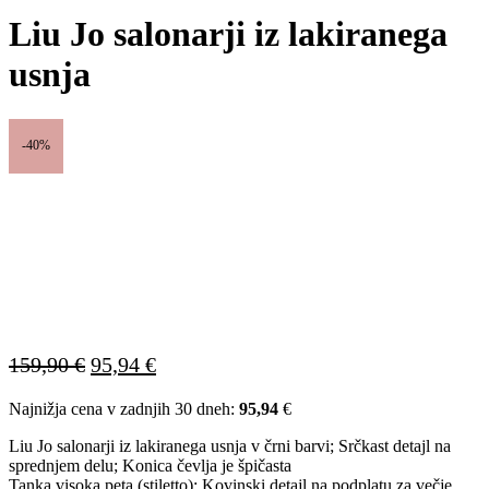
Liu Jo salonarji iz lakiranega
usnja
-40%
Izvirna
Trenutna
159,90
€
95,94
€
cena
cena
Najnižja cena v zadnjih 30 dneh:
95,94
€
je
je:
bila:
95,94 €.
Liu Jo salonarji iz lakiranega usnja v črni barvi; Srčkast detajl na
159,90 €.
sprednjem delu; Konica čevlja je špičasta
Tanka visoka peta (stiletto); Kovinski detajl na podplatu za večje