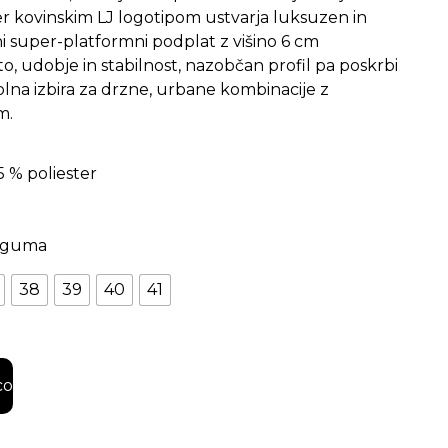
 ter kovinskim LJ logotipom ustvarja luksuzen in
i super-platformni podplat z višino 6 cm
, udobje in stabilnost, nazobčan profil pa poskrbi
olna izbira za drzne, urbane kombinacije z
m.
5 % poliester
% guma
38
39
40
41
mni športni copati količina
co