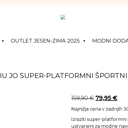
OUTLET JESEN-ZIMA 2025
MODNI DODA
IU JO SUPER-PLATFORMNI ŠPORTNI
Izvirna cena 
Tren
159,90
€
79,95
€
Najnižja cena v zadnjih 
Izraziti super-platformn
ustvarjeni za modne navdu