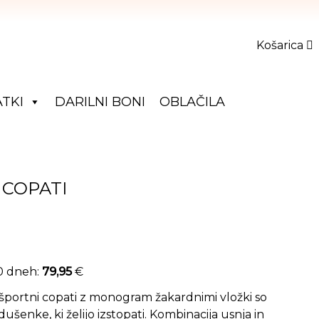
Košarica
TKI
DARILNI BONI
OBLAČILA
 COPATI
je bila: 159,90 €.
utna cena je: 79,95 €.
30 dneh:
79,95
€
i športni copati z monogram žakardnimi vložki so
šenke, ki želijo izstopati. Kombinacija usnja in