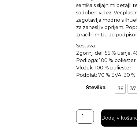
semiša s sijajnimi detajli
sodoben videz. Večplastn
zagotavlja modno silhueto
za zanesljiv oprijem. Pop
značilnim Liu Jo podpiso
Sestava:
Zgornji del: 55 % usnje, 4
Podloga: 100 % poliester
Vložek: 100 % poliester
Podplat: 70 % EVA, 30 
Številka
36
37
Cana Liu Jo super-platfor
Dodaj v košari