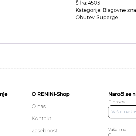
Šifra:
4503
Kategorije:
Blagovne zn
Obutev
,
Superge
nje
O RENINI-Shop
Naroči se n
E-naslov
O nas
Kontakt
Vaše ime
a
Zasebnost