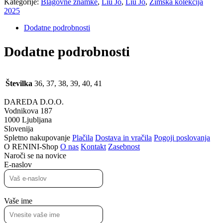
Kategorije:
Blagovne znamke
,
Liu Jo
,
Liu Jo
,
Zimska kolekcija
2025
Dodatne podrobnosti
Dodatne podrobnosti
Številka
36, 37, 38, 39, 40, 41
DAREDA D.O.O.
Vodnikova 187
1000 Ljubljana
Slovenija
Spletno nakupovanje
Plačila
Dostava in vračila
Pogoji poslovanja
O RENINI-Shop
O nas
Kontakt
Zasebnost
Naroči se na novice
E-naslov
Vaše ime