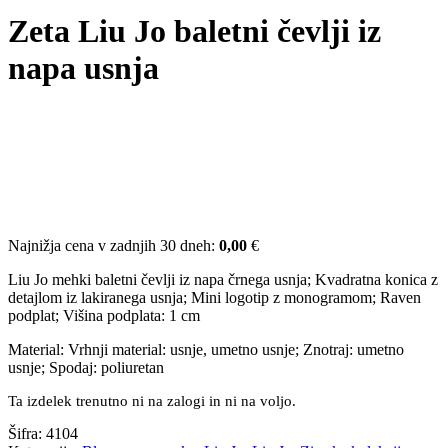
Zeta Liu Jo baletni čevlji iz
napa usnja
Najnižja cena v zadnjih 30 dneh:
0,00
€
Liu Jo mehki baletni čevlji iz napa črnega usnja; Kvadratna konica z
detajlom iz lakiranega usnja; Mini logotip z monogramom; Raven
podplat; Višina podplata: 1 cm
Material: Vrhnji material: usnje, umetno usnje; Znotraj: umetno
usnje; Spodaj: poliuretan
Ta izdelek trenutno ni na zalogi in ni na voljo.
Šifra:
4104