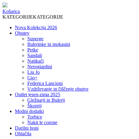
Košarica
KATEGORIJE
KATEGORIJE
Nova Kolekcija 2026
Obutev
Superge
Balerinke in mokasini
Petke
Sandali
Natikači
Nerogiardini
Liu Jo
Gio+
Federica Lancioni
Vzdrževanje in čiščenje obutve
Outlet jesen-zima 2025
Gležnarji in Bulerji
Škornji
Modni dodatki
Torbice
Nakit le corone
Darilni boni
Oblačila