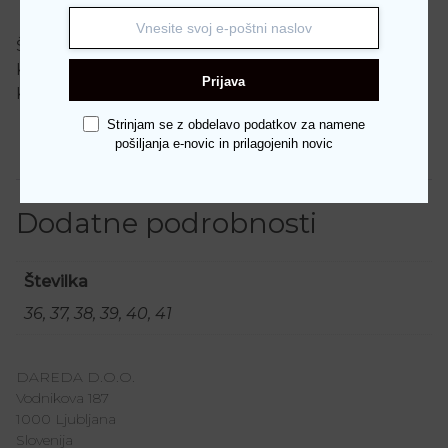
Šifra:
4596
Kategorije:
Blagovne znamke
,
Guess
,
Natikači
,
Nova
Prijava
Kolekcija 2026
,
Obutev
Strinjam se z obdelavo podatkov za namene
pošiljanja e-novic in prilagojenih novic
Dodatne podrobnosti
Dodatne podrobnosti
Številka
36, 37, 38, 39, 40, 41
DAREDA D.O.O.
Vodnikova 187
1000 Ljubljana
Slovenija