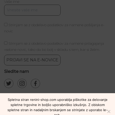
Vaše ime
Strinjam se z obdelavo podatkov za namene pošiljanja e-
novic
Strinjam se z obdelavo podatkov za namene prilagajanja
vsebine novic, tako da bo bolj v skladu s tem, kar si želim.
PRIJAVI SE NA E-NOVICE
Sledite nam
Spletna stran renini-shop.com uporablja piškotke za delovanje
spletne trgovine in boljšo uporabniško izkušnjo. Z obiskom
spletne stran in nadaljnim brskanjem se strinjate z uporabo le-