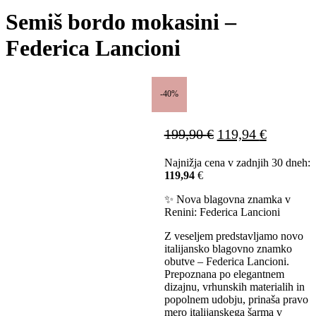
Semiš bordo mokasini –
Federica Lancioni
-40%
Izvirna
Trenutn
199,90
€
119,94
€
cena
cena
Najnižja cena v zadnjih 30 dneh:
je
je:
119,94
€
bila:
119,94 €
199,90 €.
✨ Nova blagovna znamka v
Renini: Federica Lancioni
Z veseljem predstavljamo novo
italijansko blagovno znamko
obutve – Federica Lancioni.
Prepoznana po elegantnem
dizajnu, vrhunskih materialih in
popolnem udobju, prinaša pravo
mero italijanskega šarma v