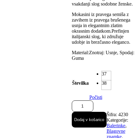
vsakdanji slog sodobne ženske.
Mokasini iz pravega semiša z
zavihem iz pravega brušenega
usnja in elegantnim zlatim
okrasnim dodatkom.Prefinjen
italijanski slog, ki združuje
udobje in brezčasno eleganco.
Material:Znotraj: Usnje, Spodaj:
Guma
37
Številka
38
Počisti
Semiš
bordo
mokasini
Šifra:
4230
-
Dodaj v košarico
Kategorije:
Federica
Balerinke
,
Lancioni
Blagovne
količina
znamke
,