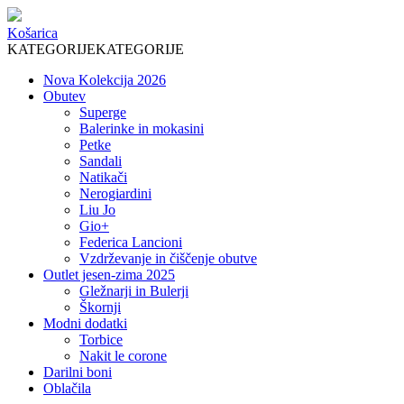
Košarica
KATEGORIJE
KATEGORIJE
Nova Kolekcija 2026
Obutev
Superge
Balerinke in mokasini
Petke
Sandali
Natikači
Nerogiardini
Liu Jo
Gio+
Federica Lancioni
Vzdrževanje in čiščenje obutve
Outlet jesen-zima 2025
Gležnarji in Bulerji
Škornji
Modni dodatki
Torbice
Nakit le corone
Darilni boni
Oblačila