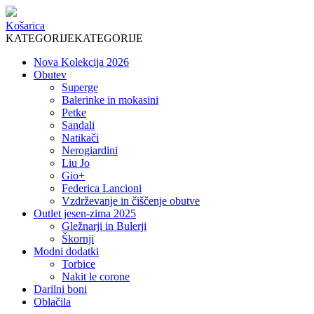
Košarica
KATEGORIJE
KATEGORIJE
Nova Kolekcija 2026
Obutev
Superge
Balerinke in mokasini
Petke
Sandali
Natikači
Nerogiardini
Liu Jo
Gio+
Federica Lancioni
Vzdrževanje in čiščenje obutve
Outlet jesen-zima 2025
Gležnarji in Bulerji
Škornji
Modni dodatki
Torbice
Nakit le corone
Darilni boni
Oblačila