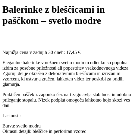
Balerinke z bleščicami in
paščkom – svetlo modre
Najnižja cena v zadnjih 30 dneh:
17,45
€
Elegantne balerinke v nežnem svetlo modrem odtenku so popolna
izbira za posebne priložnosti ali popestritev vsakodnevnega videza.
Zgornji del je okrašen z dekorativnimi bleščicami in izrezanim
vzorcem, ki ustvarja zračen, lahkoten videz ter poskrbi za pridih
glamurja.
Praktičen pašček z zaponko čez nart zagotavlja stabilnost in udobno
prileganje stopalu. Nizek podplat omogoča lahkotno hojo skozi ves
dan.
Lastnosti:
Barva: svetlo modra
Okrasni detajli: bleščice in perforiran vzorec