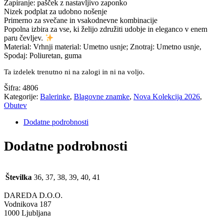
Zapiranje: pašček z nastavljivo zaponko
Nizek podplat za udobno nošenje
Primerno za svečane in vsakodnevne kombinacije
Popolna izbira za vse, ki želijo združiti udobje in eleganco v enem
paru čevljev.
Material: Vrhnji material: Umetno usnje; Znotraj: Umetno usnje,
Spodaj: Poliuretan, guma
Ta izdelek trenutno ni na zalogi in ni na voljo.
Šifra:
4806
Kategorije:
Balerinke
,
Blagovne znamke
,
Nova Kolekcija 2026
,
Obutev
Dodatne podrobnosti
Dodatne podrobnosti
Številka
36, 37, 38, 39, 40, 41
DAREDA D.O.O.
Vodnikova 187
1000 Ljubljana